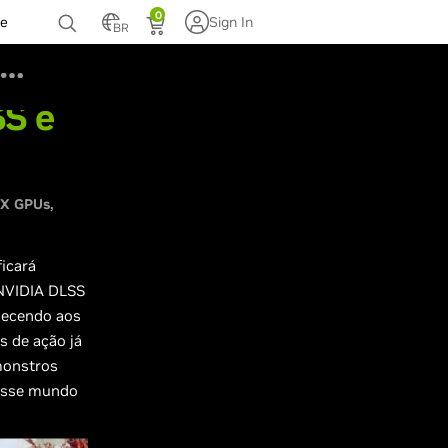
0
te
Sign In
BR
SS e
TX GPUs
ficará
 NVIDIA DLSS
rnecendo aos
s de ação já
monstros
nesse mundo