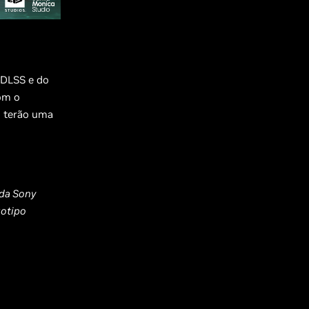
 DLSS e do
om o
s terão uma
 da Sony
gotipo