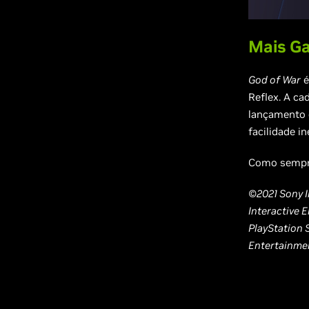
Mais G
God of War
é
Reflex. A c
lançamento 
facilidade i
Como sempre
©2021 Sony I
Interactive E
PlayStation 
Entertainmen