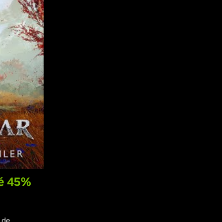
é 45%
 de