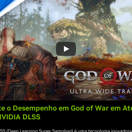
e o Desempenho em God of War em At
NVIDIA DLSS
LSS
(Deep Learning Super Sampling) é uma tecnologia inovadora