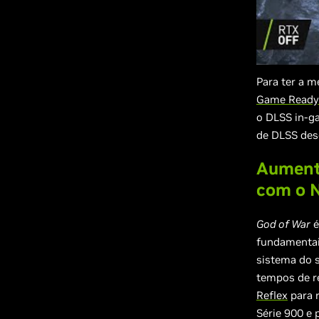
Para ter a 
Game Ready
o DLSS in-g
de DLSS de
Aument
com o N
God of War
é
fundamentais
sistema do s
tempos de re
Reflex
para r
Série 900 e 