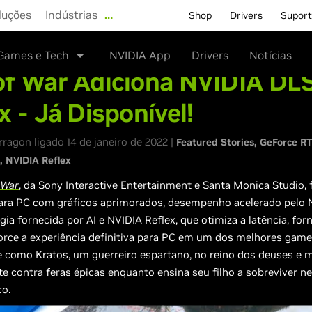
luções
Indústrias
…
Shop
Drivers
Supor
Games e Tech
NVIDIA App
Drivers
Notícias
of War Adiciona NVIDIA DL
x - Já Disponível!
ragon ligado 14 de janeiro de 2022 |
Featured Stories
GeForce R
NVIDIA Reflex
 War
, da Sony Interactive Entertainment e Santa Monica Studio, 
para PC com gráficos aprimorados, desempenho acelerado pelo
ia fornecida por AI e NVIDIA Reflex, que otimiza a latência, fo
rce a experiência definitiva para PC em um dos melhores game
e como Kratos, um guerreiro espartano, no reino dos deuses e 
te contra feras épicas enquanto ensina seu filho a sobreviver 
co.