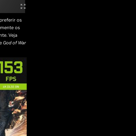
referir os
umente os
nte. Veja
de
God of War