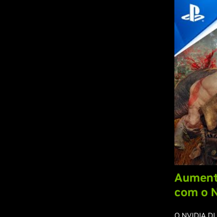
Aument
com o 
O
NVIDIA D