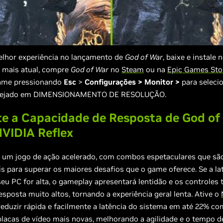
melhor experiência no lançamento de
God of War
, baixe e instale
mais atual, compre
God of War
no
Steam
ou na
Epic Games Sto
ame pressionando
Esc
>
Configurações > Monitor >
para seleci
sejado em DIMENSIONAMENTO DE RESOLUÇÃO.
e a Capacidade de Resposta de God of
VIDIA Reflex
 um jogo de ação acelerado, com combos espetaculares que sã
 para superar os maiores desafios que o game oferece. Se a la
eu PC for alta, o gameplay apresentará lentidão e os controles 
sposta muito altos, tornando a experiência geral lenta. Ative o
eduzir rápida e facilmente a latência do sistema em até 22% c
placas de vídeo mais novas, melhorando a agilidade e o tempo d