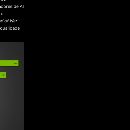
dores de AI
 o
d of War
 qualidade