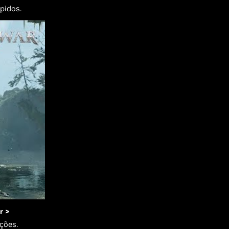
ápidos.
r >
pções.