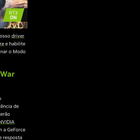
 nosso
driver
re
e habilite
onar o Modo
 War
o
tência de
terão
NVIDIA
om a GeForce
e resposta