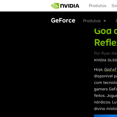
Skip
Produtos
So
to
main
content
GeForce
Produtos
God 
Refle
Por Ryan Nar
NVIDIA DLSS
Hoje,
God of
disponível 
com tecnolog
gamers GeFo
feitos. Jogu
nórdicos. Lu
divino místi