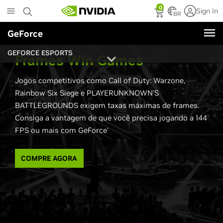
Skip
0
Sign In
to
BR
main
GeForce
content
GEFORCE ESPORTS
Frames Win Games
Jogos competitivos como Call of Duty: Warzone,
Rainbow Six Siege e PLAYERUNKNOWN’S
BATTLEGROUNDS exigem taxas máximas de frames.
Consiga a vantagem de que você precisa jogando a 144
FPS ou mais com GeForce
®
COMPRE AGORA