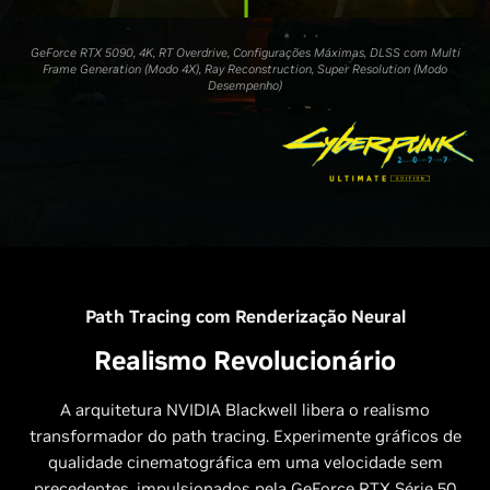
GeForce RTX 5090, 4K, RT Overdrive, Configurações Máximas, DLSS com Multi
Frame Generation (Modo 4X), Ray Reconstruction, Super Resolution (Modo
Desempenho)
Path Tracing com Renderização Neural
Realismo Revolucionário
A arquitetura NVIDIA Blackwell libera o realismo
transformador do path tracing. Experimente gráficos de
qualidade cinematográfica em uma velocidade sem
precedentes, impulsionados pela GeForce RTX Série 50