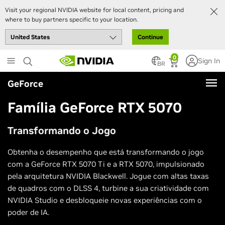
Visit your regional NVIDIA website for local content, pricing and
where to buy partners specific to your location.
Continue
Skip
0
Sign In
to
BR
main
GeForce
content
Família GeForce RTX 5070
Transformando o Jogo
Obtenha o desempenho que está transformando o jogo
com a GeForce RTX 5070 Ti e a RTX 5070, impulsionado
pela arquitetura NVIDIA Blackwell. Jogue com altas taxas
de quadros com o DLSS 4, turbine a sua criatividade com
NVIDIA Studio e desbloqueie novas experiências com o
poder de IA.