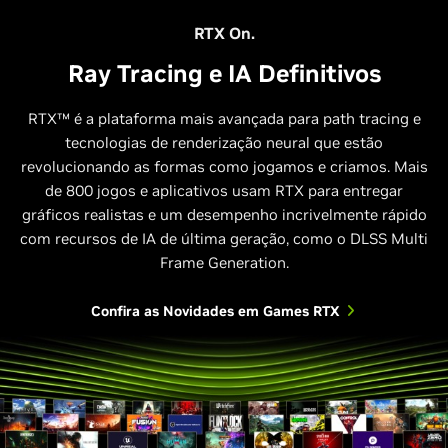
RTX On.
Ray Tracing e IA Definitivos
RTX™ é a plataforma mais avançada para path tracing e
tecnologias de renderização neural que estão
Relative Performance
revolucionando as formas como jogamos e criamos. Mais
de 800 jogos e aplicativos usam RTX para entregar
1440p, Max Settings, DLSS Super Resolution and DLSS Ray
gráficos realistas e um desempenho incrivelmente rápido
Reconstruction on 40 and 50 Series; Frame Gen on 40 Series.
Multi Frame Gen (4X Mode) on 50 Series. Horizon Forbidden West
com recursos de IA de última geração, como o DLSS Multi
supports DLSS 3.
Frame Generation.
Confira as Novidades em Games RTX