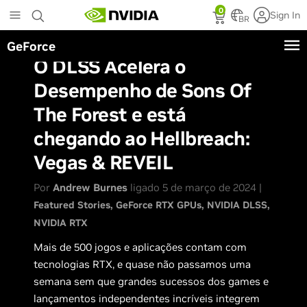
Skip
0
Sign In
to
BR
main
GeForce
content
O DLSS Acelera o
Desempenho de Sons Of
The Forest e está
chegando ao Hellbreach:
Vegas & REVEIL
Por
Andrew Burnes
ligado 5 de março de 2024 |
Featured Stories
GeForce RTX GPUs
NVIDIA DLSS
NVIDIA RTX
Mais de 500 jogos e aplicações contam com
tecnologias RTX, e quase não passamos uma
semana sem que grandes sucessos dos games e
lançamentos independentes incríveis integrem