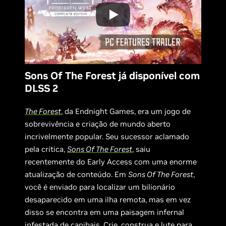
Sons Of The Forest já disponível com
DLSS 2
The Forest
, da Endnight Games, era um jogo de
sobrevivência e criação de mundo aberto
incrivelmente popular. Seu sucessor aclamado
pela crítica,
Sons Of The Forest
, saiu
recentemente do Early Access com uma enorme
atualização de conteúdo. Em
Sons Of The Forest
,
você é enviado para localizar um bilionário
desaparecido em uma ilha remota, mas em vez
disso se encontra em uma paisagem infernal
infestada de canibais. Crie, construa e lute para