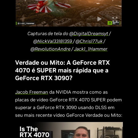
Capturas de tela do
@DigitalDreamsyt
/
@NickVal33181359
/
@Chris177uk
/
@RevolutionAndre
/
Jack1_1Hammer
Verdade ou Mito: A GeForce RTX
4070 é SUPER mais rápida que a
GeForce RTX 3090?
Jacob Freeman
da NVIDIA mostra como as
placas de vídeo GeForce RTX 4070 SUPER podem
superar a GeForce RTX 3090 usando DLSS em
seu mais recente vídeo GeForce Verdade ou Mito: