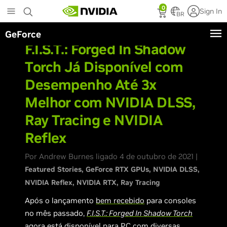
Skip
0
Sign In
to
BR
main
GeForce
content
F.I.S.T.: Forged In Shadow
Torch Já Disponível com
Desempenho Até 3x
Melhor com NVIDIA DLSS,
Ray Tracing e NVIDIA
Reflex
Por Andrew Burnes ligado 4 de outubro de 2021 |
Featured Stories
GeForce RTX GPUs
NVIDIA DLSS
NVIDIA Reflex
NVIDIA RTX
Ray Tracing
Após o lançamento
bem recebido
para consoles
no mês passado,
F.I.S.T.: Forged In Shadow Torch
agora está disponível para PC com diversas