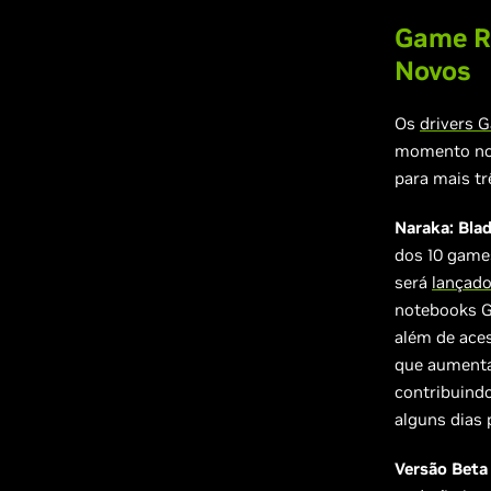
Game R
Novos
Os
drivers 
momento nos
para mais tr
Naraka: Blad
dos 10 games
será
lançado
notebooks G
além de ace
que aumenta
contribuind
alguns dias 
Versão Beta