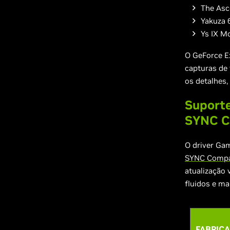
The Asc
Yakuza 6
Ys IX M
O GeForce Ex
capturas de 
os detalhes,
Suporte
SYNC C
O driver Ga
SYNC Compa
atualização 
fluidos e ma
FABRIC