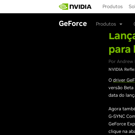
Skip
Produtos
So
to
main
content
GeForce
Produtos
Lanç
para 
Por Andrew B
NVIDIA Refle
O
driver Ge
versão Beta
data do lan
Agora també
G-SYNC Comp
GeForce Expe
clique na aba