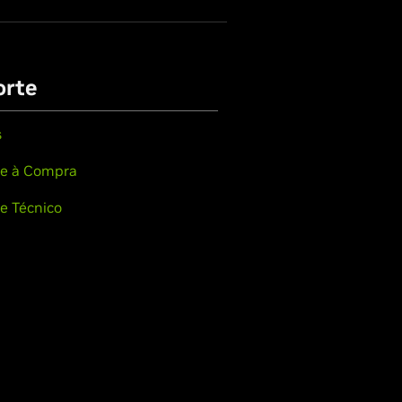
orte
s
e à Compra
e Técnico