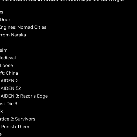
es
 Door
ngines: Nomad Cities
from Naraka
heim
edieval
 Loose
ft: China
GAIDEN Σ
GAIDEN Σ2
AIDEN 3: Razor's Edge
st Die 3
rk
tice 2: Survivors
l Punish Them
e