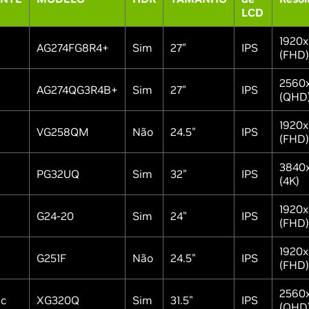
LCD
1920x
AG274FG8R4+
Sim
27"
IPS
(FHD)
2560
AG274QG3R4B+
Sim
27"
IPS
(QHD
1920x
VG258QM
Não
24.5"
IPS
(FHD)
3840
PG32UQ
Sim
32"
IPS
(4K)
1920x
G24-20
Sim
24"
IPS
(FHD)
1920x
G251F
Não
24.5"
IPS
(FHD)
2560
ic
XG320Q
Sim
31.5"
IPS
(QHD