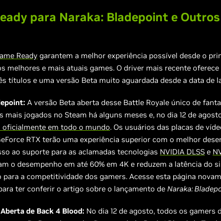
eady para Naraka: Bladepoint e Outro
Game Ready
garantem a melhor experiência possível desde o pri
 melhores e mais atuais games. O driver mais recente oferece
ês títulos e uma versão Beta muito aguardada desde a data de 
epoint:
A versão Beta aberta desse Battle Royale único de fanta
 mais jogados no Steam há alguns meses e, no dia 12 de agosto,
 oficialmente em todo o mundo
. Os usuários das placas de víd
eForce RTX terão uma experiência superior com o melhor des
sso ao suporte para as aclamadas tecnologias
NVIDIA DLSS
e
NV
m o desempenho em até 60% em 4K e reduzem a latência do si
o para a competitividade dos gamers. Acesse esta página nova
para ter conferir o artigo sobre o lançamento de
Naraka: Bladep
 Aberta de Back 4 Blood:
No dia 12 de agosto, todos os gamers 