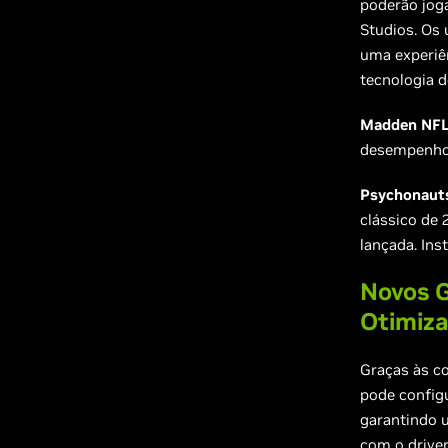
poderão jog
Studios. Os
uma experiê
tecnologia d
Madden NFL
desempenho 
Psychonauts
clássico de 
lançada. Ins
Novos 
Otimiza
Graças às c
pode config
garantindo 
com o driver