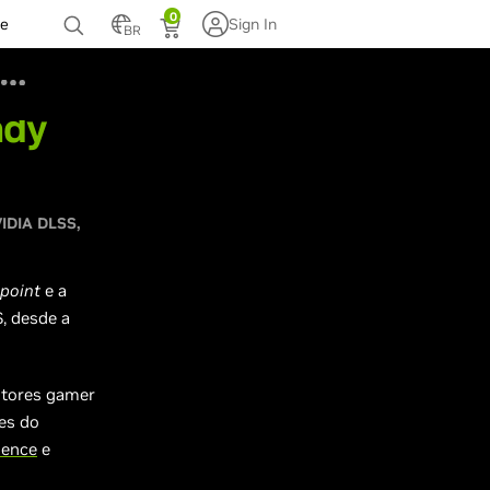
0
te
Sign In
BR
ady
IDIA DLSS
epoint
e a
, desde a
itores gamer
es do
ience
e