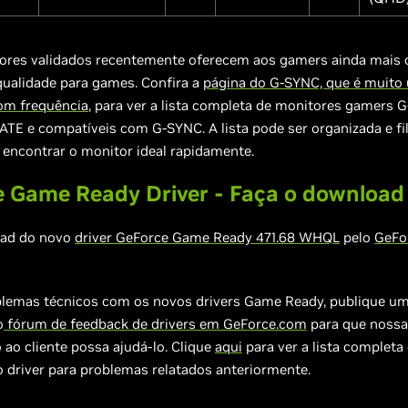
ores validados recentemente oferecem aos gamers ainda mais 
qualidade para games. Confira a
página do G-SYNC, que é muito ú
com frequência
, para ver a lista completa de monitores gamers 
E e compatíveis com G-SYNC. A lista pode ser organizada e fil
 encontrar o monitor ideal rapidamente.
 Game Ready Driver - Faça o download
oad do novo
driver GeForce Game Ready
4
7
1.68
WHQL
pelo
GeFo
oblemas técnicos com os novos drivers Game Ready, publique um 
o
fórum de feedback de drivers em GeForce.com
para que nossa
ao cliente possa ajudá-lo. Clique
aqui
para ver a lista completa
 driver para problemas relatados anteriormente.