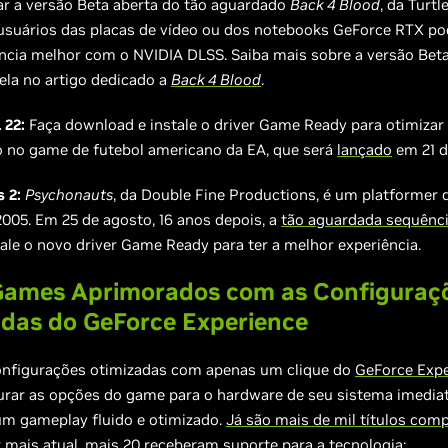
ar a versão Beta aberta do tão aguardado
Back 4 Blood
, da Turtl
 usuários das placas de vídeo ou dos notebooks GeForce RTX po
ncia melhor com o NVIDIA DLSS. Saiba mais sobre a versão Beta
ela no artigo dedicado a
Back 4 Blood
.
 22:
Faça download e instale o driver Game Ready para otimizar
no game de futebol americano da EA, que será
lançado
em 21 d
 2:
Psychonauts
, da Double Fine Productions, é um platformer 
2005. Em 25 de agosto, 16 anos depois, a
tão aguardada sequênc
tale o novo driver Game Ready para ter a melhor experiência.
Games Aprimorados com as Configuraç
das do GeForce Experience
onfigurações otimizadas com apenas um clique do
GeForce Expe
urar as opções do game para o hardware de seu sistema imedia
um gameplay fluido e otimizado.
Já são mais de mil títulos comp
 mais atual, mais 20 receberam suporte para a tecnologia: