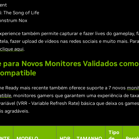
ent
: The Song of Life
onstrum Nox
perience também permite capturar e fazer lives do gameplay, f
tela, fazer upload de vídeos nas redes sociais e muito mais. Par
clique aqui
.
 para Novos Monitores Validados como
ompatible
me Ready mais recente também oferece suporte a 7 novos
monit
tible
, monitores gamers que garantem uma experiência de taxa
variável (VRR - Variable Refresh Rate) básica que deixa os game
is agradáveis.
Tipo
ANTE
MODELO
HDR
TAMANHO
de
Resol