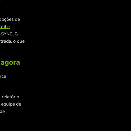
opções de
til e
G-SYNC, G-
trada, o que
 agora
rce
relatório
 equipe de
 de