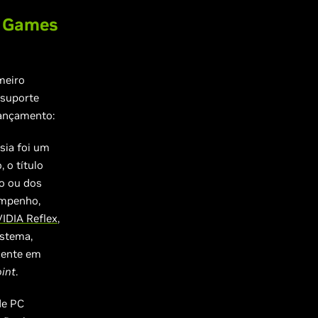
s Games
meiro
 suporte
lançamento:
sia foi um
 o título
eo ou dos
empenho,
IDIA Reflex
,
stema,
mente em
oint
.
de PC