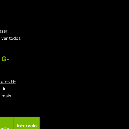
azer
a ver todos
 G-
ores G-
 de
s mais
Intervalo
ução