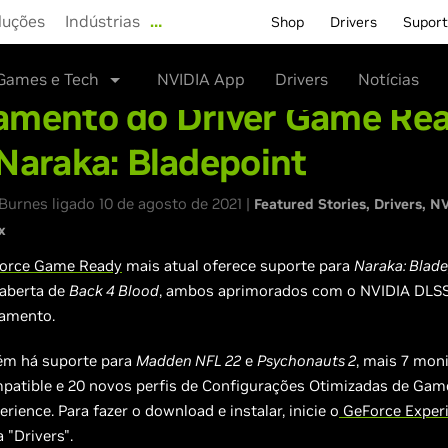
luções
Indústrias
…
Shop
Drivers
Supor
Games e Tech
NVIDIA App
Drivers
Notícias
amento do Driver Game Re
Naraka: Bladepoint
urnes ligado 10 de agosto de 2021 |
Featured Stories
Drivers
NV
x
Force Game Ready
mais atual oferece suporte para
Naraka: Blad
 aberta de
Back 4 Blood
, ambos aprimorados com o NVIDIA DLSS
çamento.
m há suporte para
Madden NFL 22
e
Psychonauts 2
, mais 7 mon
atible e 20 novos perfis de Configurações Otimizadas de Gam
rience. Para fazer o download e instalar, inicie o
GeForce Exper
 "Drivers".