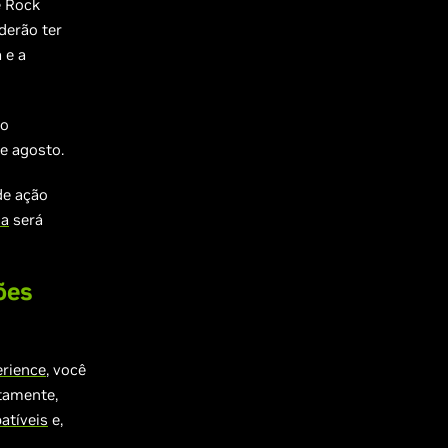
e Rock
derão ter
 e a
 o
e agosto.
de ação
ia
será
ões
rience
, você
tamente,
atíveis
e,