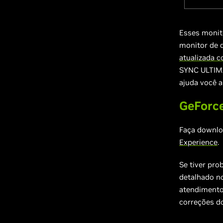
Esses monit
monitor de 
atualizada 
SYNC ULTIMAT
ajuda você a
GeForce
Faça downl
Experience
.
Se tiver pr
detalhado n
atendimento 
correções do