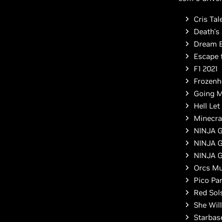
Cris Tal
Death's
Dream E
Escape 
F1 2021
Frozen
Going M
Hell Let
Minecra
NINJA 
NINJA 
NINJA G
Orcs Mu
Pico Pa
Red Sols
She Wil
Starbas