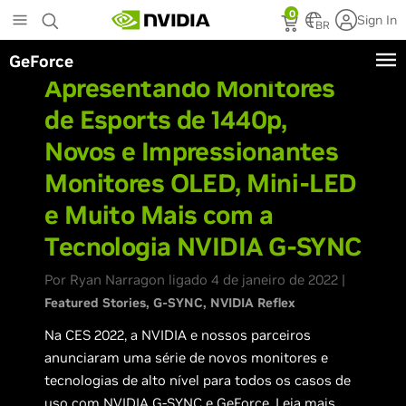
Skip
0
Sign In
to
BR
main
GeForce
content
Apresentando Monitores
de Esports de 1440p,
Novos e Impressionantes
Monitores OLED, Mini-LED
e Muito Mais com a
Tecnologia NVIDIA G-SYNC
Por Ryan Narragon ligado 4 de janeiro de 2022 |
Featured Stories
G-SYNC
NVIDIA Reflex
Na CES 2022, a NVIDIA e nossos parceiros
anunciaram uma série de novos monitores e
tecnologias de alto nível para todos os casos de
uso com NVIDIA G-SYNC e GeForce. Leia mais