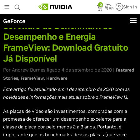
Skip
0
Sign In
to
BR
main
GeForce
content
Software de Benchmark de
Desempenho e Energia
FrameView: Download Gratuito
Já Disponível
Por Andrew Burnes ligado 4 de setembro de 2020 |
Featured
Stories
FrameView
Hardware
Este artigo foi atualizado em 4 de setembro de 2020 com as
novidades e informações mais atuais sobre o FrameView 1.1.
As placas de vídeo são investimentos, compradas com a
promessa de oferecer um desempenho excelente para a
classe da placa por pelo menos 2 a 3 anos. Portanto, é
importante que os benchmarks dessas placas (que você