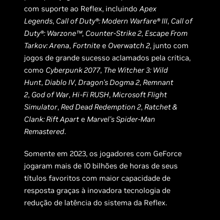
com suporte ao Reflex, incluindo
Apex
Legends
,
Call of Duty®: Modern Warfare® III
,
Call of
Duty®: Warzone™
,
Counter-Strike 2
,
Escape From
Tarkov: Arena
,
Fortnite
e
Overwatch 2
, junto com
jogos de grande sucesso aclamados pela crítica,
como
Cyberpunk 2077
,
The Witcher 3: Wild
Hunt
,
Diablo IV
,
Dragon's Dogma 2
,
Remnant
2
,
God of War
,
Hi-Fi RUSH
,
Microsoft Flight
Simulator
,
Red Dead Redemption 2
,
Ratchet &
Clank: Rift Apart
e
Marvel's Spider-Man
Remastered
.
Somente em 2023, os jogadores com GeForce
jogaram mais de 10 bilhões de horas de seus
títulos favoritos com maior capacidade de
resposta graças à inovadora tecnologia de
redução de latência do sistema da Reflex.