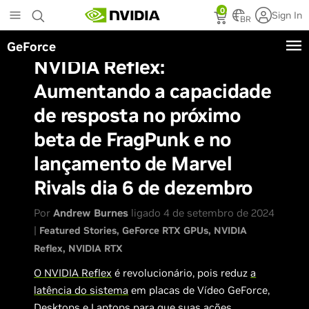
Skip
0
Sign In
to
BR
main
GeForce
content
NVIDIA Reflex:
Aumentando a capacidade
de resposta no próximo
beta de FragPunk e no
lançamento de Marvel
Rivals dia 6 de dezembro
Por
Andrew Burnes
ligado 4 de setembro de 2024
|
Featured Stories
GeForce RTX GPUs
NVIDIA
Reflex
NVIDIA RTX
O NVIDIA Reflex
é revolucionário, pois reduz
a
latência do sistema
em placas de Vídeo GeForce,
Desktops e Laptops para que suas ações