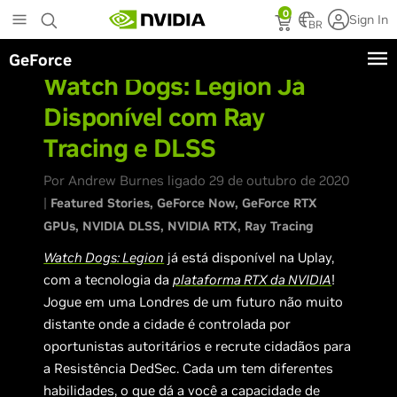
Skip
0
Sign In
to
BR
main
GeForce
content
Watch Dogs: Legion Já
Disponível com Ray
Tracing e DLSS
Por Andrew Burnes ligado 29 de outubro de 2020
|
Featured Stories
GeForce Now
GeForce RTX
GPUs
NVIDIA DLSS
NVIDIA RTX
Ray Tracing
Watch Dogs: Legion
já está disponível na Uplay,
com a tecnologia da
plataforma RTX da NVIDIA
!
Jogue em uma Londres de um futuro não muito
distante onde a cidade é controlada por
oportunistas autoritários e recrute cidadãos para
a Resistência DedSec. Cada um tem diferentes
habilidades, o que dá a você a capacidade de