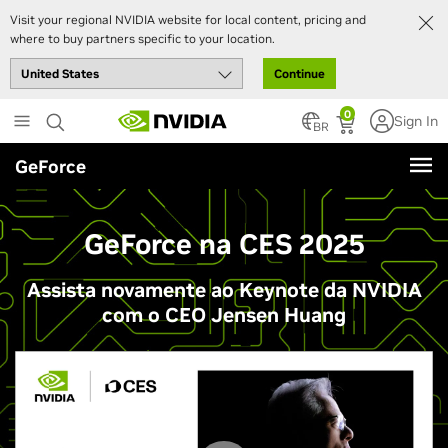
Visit your regional NVIDIA website for local content, pricing and
where to buy partners specific to your location.
Continue
Skip
0
Sign In
to
BR
main
GeForce
content
GeForce na CES 2025
Assista novamente ao Keynote da NVIDIA
com o CEO Jensen Huang