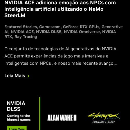
NVIDIA ACE adiciona emoção aos NPCs com
inteligência artificial utilizando o NeMo
SteerLM
Featured Stories
Gamescom
GeForce RTX GPUs
Generative
AI
NVIDIA ACE
NVIDIA DLSS
NVIDIA Omniverse
NVIDIA
RTX
Ray Tracing
O conjunto de tecnologias de AI generativas do NVIDIA
ACE permite experiências de jogo mais imersivas e
inteligentes com NPCs , e nosso mais recente avanço,
SteerLM, adiciona características de resposta
Leia Mais
personalizáveis para interações mais dinâmicas, emotivas
e realistas.