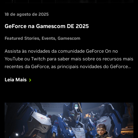
18 de agosto de 2025
GeForce na Gamescom DE 2025
Featured Stories
Events
Gamescom
Assista às novidades da comunidade GeForce On no
YouTube ou Twitch para saber mais sobre os recursos mais
recentes da GeForce, as principais novidades do GeForce
NOW e alguns jogos de PC muito aguardados. Observação:
Leia Mais
nenhum novo hardware será anunciado.