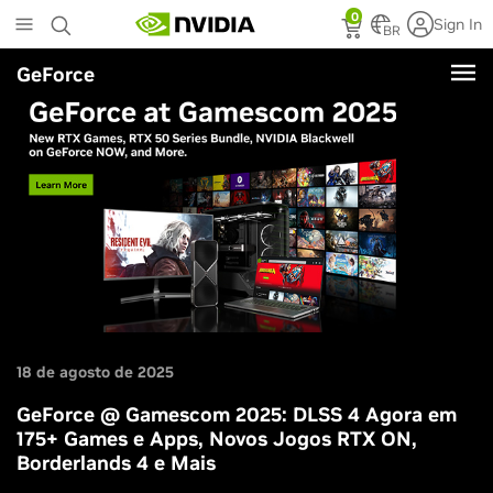
Skip
0
Sign In
to
BR
main
GeForce
content
18 de agosto de 2025
GeForce @ Gamescom 2025: DLSS 4 Agora em
175+ Games e Apps, Novos Jogos RTX ON,
Borderlands 4 e Mais