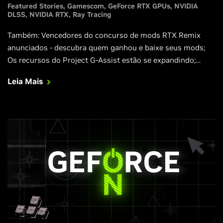
Featured Stories
Gamescom
GeForce RTX GPUs
NVIDIA
DLSS
NVIDIA RTX
Ray Tracing
Também: Vencedores do concurso de mods RTX Remix
anunciados - descubra quem ganhou e baixe seus mods;
Os recursos do Project G-Assist estão se expandindo;
Acesso prioritário verificado chegando à Europa;
Leia Mais
Novidades do NVIDIA App.