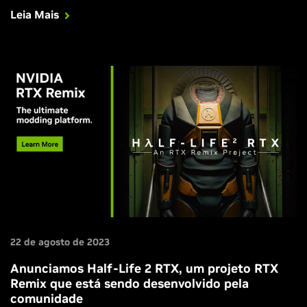
suporte e outros 6 perfis Otimizados foram adicionados ao
Leia Mais
GeForce Experience.
22 de agosto de 2023
Anunciamos Half-Life 2 RTX, um projeto RTX
Remix que está sendo desenvolvido pela
comunidade