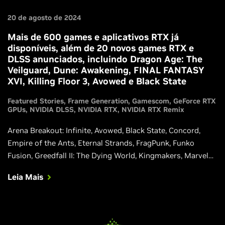
20 de agosto de 2024
Mais de 600 games e aplicativos RTX já
disponíveis, além de 20 novos games RTX e
DLSS anunciados, incluindo Dragon Age: The
Veilguard, Dune: Awakening, FINAL FANTASY
XVI, Killing Floor 3, Avowed e Black State
Featured Stories
Frame Generation
Gamescom
GeForce RTX
GPUs
NVIDIA DLSS
NVIDIA RTX
NVIDIA RTX Remix
Arena Breakout: Infinite, Avowed, Black State, Concord,
Empire of the Ants, Eternal Strands, FragPunk, Funko
Fusion, Greedfall II: The Dying World, Kingmakers, Marvel
Rivals, Mecha BREAK, Once Human, Orcs Must Die!
Leia Mais
Deathtrap, SPINE, Test Drive Unlimited Solar Crown,
Unawake e Wuthering Waves também estão adicionando
DLSS, dando aos jogadores GeForce RTX um desempenho
ainda mais rápido em seus títulos favoritos.