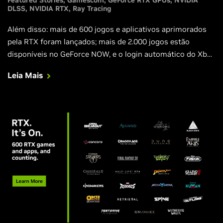
DLSS
NVIDIA RTX
Ray Tracing
Além disso: mais de 600 jogos e aplicativos aprimorados
pela RTX foram lançados; mais de 2.000 jogos estão
disponíveis no GeForce NOW, e o login automático do Xbox
simplifica o uso do PC Game Pass; Black Myth: Wukong foi
Leia Mais
lançado com ray tracing completo e DLSS 3; o novo Game
Ready Driver está disponível para download, repleto de
otimizações para os próximos jogos DLSS que os
jogadores estão loucos para jogar.