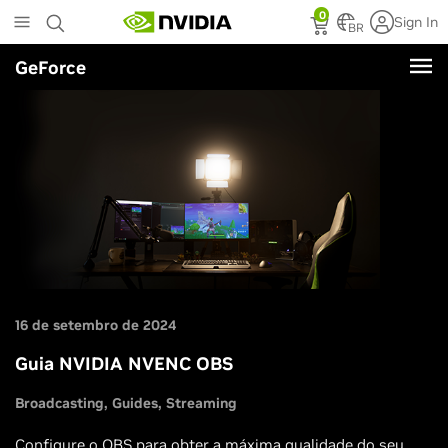
Skip
0
Sign In
to
BR
main
GeForce
content
16 de setembro de 2024
Guia NVIDIA NVENC OBS
Broadcasting
Guides
Streaming
Configure o OBS para obter a máxima qualidade do seu