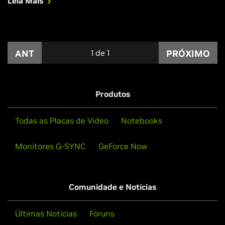
Leia Mais
notebook com Max-Q.
ANT
1
de
1
PRÓXIMO
Produtos
Todas as Placas de Vídeo
Notebooks
Monitores G-SYNC
GeForce Now
Comunidade e Notícias
Últimas Notícias
Fóruns