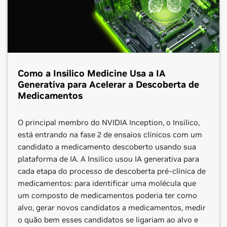
Saiba Mais
Conecte-se
aplicações onde quer que estejam, do edge à nuvem.
Saiba Mais
Conecte-se
Saiba Mais
Conecte-se
Como a Insilico Medicine Usa a IA
Generativa para Acelerar a Descoberta de
Medicamentos
O principal membro do NVIDIA Inception, o Insilico,
está entrando na fase 2 de ensaios clínicos com um
candidato a medicamento descoberto usando sua
plataforma de IA. A Insilico usou IA generativa para
cada etapa do processo de descoberta pré-clínica de
Microsoft Azure
medicamentos: para identificar uma molécula que
Deloitte
um composto de medicamentos poderia ter como
Segmento:
Genômica, Imagens Médicas
alvo, gerar novos candidatos a medicamentos, medir
Segmento:
Biofarmácia, Genômica, Dispositivos
o quão bem esses candidatos se ligariam ao alvo e
Lenovo
A plataforma de Cloud da Azure tem mais de 200