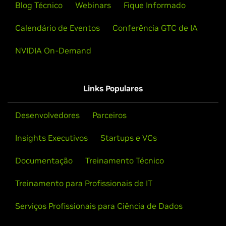
Saiba Mais
Conecte-se
Blog Técnico
Webinars
Fique Informado
Calendário de Eventos
Conferência GTC de IA
NVIDIA On-Demand
Links Populares
Desenvolvedores
Parceiros
Insights Executivos
Startups e VCs
Documentação
Treinamento Técnico
Quantiphi
Treinamento para Profissionais de IT
Segmento:
Biofarmácia, Genômica, Dispositivos
Serviços Profissionais para Ciência de Dados
Médicos, Imagens Médicas