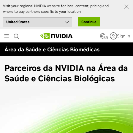
Visit your regional NVIDIA website for local content, pricing and
where to buy partners specific to your location.
Continue
Skip
Sign In
to
BR
main
Área da Saúde e Ciências Biomédicas
content
Parceiros da NVIDIA na Área da
Saúde e Ciências Biológicas