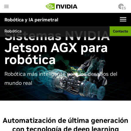
Skip
to
ES
main
Robótica y IA perimetral
content
Sistemas NVIDIA
Robótica
Contacto
Jetson AGX para
robótica
Robótica más inteligente para los desafíos del
mundo real
Automatización de última generación
con tecnología de deep learning