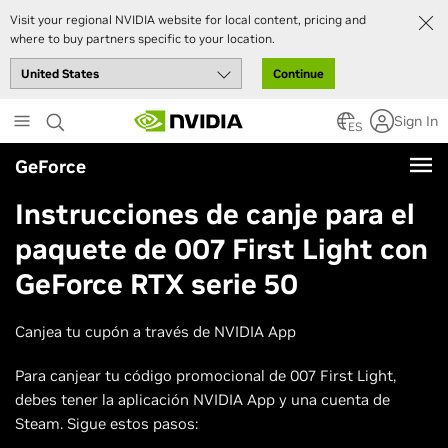
Visit your regional NVIDIA website for local content, pricing and
where to buy partners specific to your location.
Continue
Skip
Sign In
to
ES
main
GeForce
content
Instrucciones de canje para el
paquete de 007 First Light con
GeForce RTX serie 50
Canjea tu cupón a través de NVIDIA App
Para canjear tu código promocional de 007 First Light,
debes tener la aplicación NVIDIA App y una cuenta de
Steam. Sigue estos pasos: