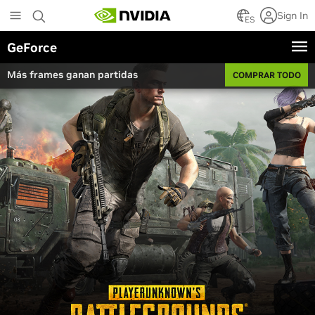
Skip
Sign In
to
ES
main
GeForce
content
Más frames ganan partidas
COMPRAR TODO