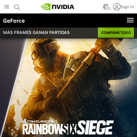
Skip
Sign In
to
ES
main
GeForce
content
MÁS FRAMES GANAN PARTIDAS
COMPRAR TODO