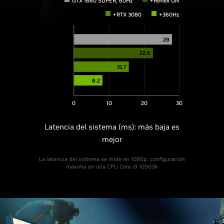
GTX 1660 SUPER, 60Hz
+Reflex ON
+RTX 3080
+360Hz
28
22.6
15.7
8.2
0
10
20
30
Latencia del sistema (ms): más baja es
mejor
La latencia del sistema se mide en 1080p, configuración
máxima en una CPU Core i9 10900k