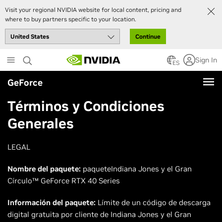
Visit your regional NVIDIA website for local content, pricing and
where to buy partners specific to your location.
Continue
Skip
Sign In
to
ES
main
GeForce
content
Términos y Condiciones
Generales
LEGAL
Nombre del paquete:
paqueteIndiana Jones y el Gran
Círculo™ GeForce RTX 40 Series
Información del paquete:
Límite de un código de descarga
digital gratuita por cliente de Indiana Jones y el Gran