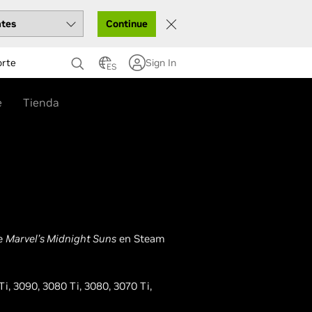
Continue
orte
Sign In
ES
e
Tienda
de
Marvel’s Midnight Suns
en Steam
 3090, 3080 Ti, 3080, 3070 Ti,