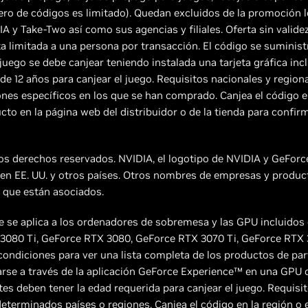
ero de códigos es limitado). Quedan excluidos de la promoción 
A y Take-Two así como sus agencias y filiales. Oferta sin valide
a limitada a una persona por transacción. El código se suminis
juego se debe canjear teniendo instalada una tarjeta gráfica inc
de 12 años para canjear el juego. Requisitos nacionales y region
ones específicos en los que se han comprado. Canjea el código en
to en la página web del distribuidor o de la tienda para confir
os derechos reservados. NVIDIA, el logotipo de NVIDIA y GeFor
en EE. UU. y otros países. Otros nombres de empresas y produ
 que están asociados.
ete se aplica a los ordenadores de sobremesa y las GPU incluido
 3080 Ti, GeForce RTX 3080, GeForce RTX 3070 Ti, GeForce RTX 
ondiciones para ver una lista completa de los productos de par
rse a través de la aplicación GeForce Experience™ en una GPU
tes deben tener la edad requerida para canjear el juego. Requisi
eterminados países o regiones. Canjea el código en la región o e