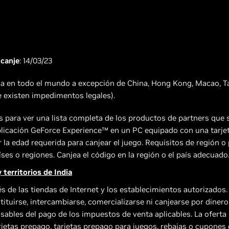
 canje
: 14/03/23
da en todo el mundo a excepción de China, Hong Kong, Macao, Tai
e existen impedimentos legales).
 para ver una lista completa de los productos de partners que s
licación GeForce Experience™ en un PC equipado con una tarjeta
 la edad requerida para canjear el juego. Requisitos de región o
es o regiones. Canjea el código en la región o el país adecuado
 territorios de India
s de las tiendas de Internet y los establecimientos autorizados. 
tituirse, intercambiarse, comercializarse ni canjearse por diner
nsables del pago de los impuestos de venta aplicables. La oferta
jetas prepago, tarjetas prepago para juegos, rebajas o cupones 