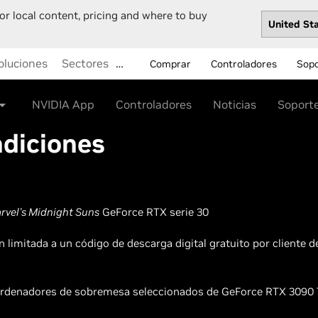
or local content, pricing and where to buy
oluciones
Sectores
…
Comprar
Controladores
Sop
NVIDIA App
Controladores
Noticias
Soport
ndiciones
rvel's Midnight Suns
GeForce RTX serie 30
limitada a un código de descarga digital gratuito por cliente 
rdenadores de sobremesa seleccionados de GeForce RTX 3090 Ti,