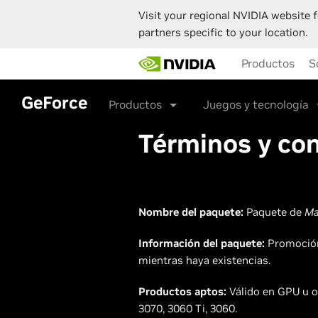
Visit your regional NVIDIA website f
partners specific to your location.
Skip
Productos
S
to
main
content
GeForce
Productos
Juegos y tecnología
Términos y co
Nombre del paquete:
Paquete de
Ma
Información del paquete:
Promoción 
mientras haya existencias.
Productos aptos:
Válido en GPU u o
3070, 3060 Ti, 3060.