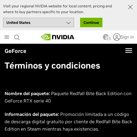
Visit your regional NVIDIA website for local content, pricing and
where to buy partners specific to your location.
Continue
Skip
Sign In
to
ES
main
GeForce
content
Términos y condiciones
Nombre del paquete:
Paquete Redfall Bite Back Edition
con
GeForce RTX serie 40
Información del paquete:
Promoción limitada a un código
de descarga digital gratuito por cliente de Redfall Bite Back
Edition
en Steam mientras haya existencias.