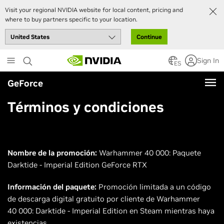
Visit your regional NVIDIA website for local content, pricing and
where to buy partners specific to your location.
Continue
Skip
Sign In
to
ES
main
GeForce
content
Términos y condiciones
Nombre de la promoción:
Warhammer 40 000: Paquete
Darktide - Imperial Edition GeForce RTX
Información del paquete:
Promoción limitada a un código
de descarga digital gratuito por cliente de Warhammer
40 000: Darktide - Imperial Edition en Steam mientras haya
existencias.