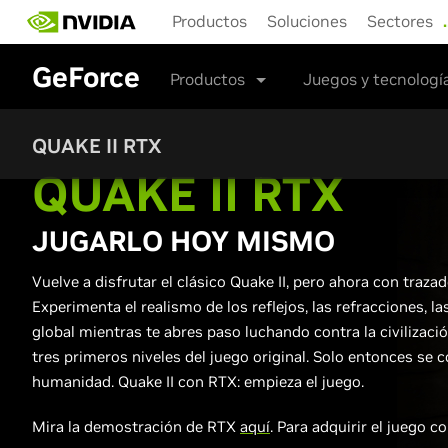
Skip
Productos
Soluciones
Sectores
to
main
GeForce
content
Productos
Juegos y tecnologí
QUAKE II RTX
QUAKE II RTX
JUGARLO HOY MISMO
Vuelve a disfrutar el clásico Quake II, pero ahora con traza
Experimenta el realismo de los reflejos, las refracciones, l
global mientras te abres paso luchando contra la civilizació
tres primeros niveles del juego original. Solo entonces se c
humanidad. Quake II con RTX: empieza el juego.
Mira la demostración de RTX
aquí
. Para adquirir el juego c