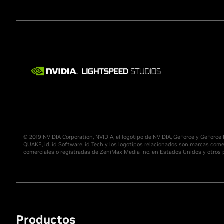
© 2019 NVIDIA Corporation, NVIDIA, el logotipo de NVIDIA, GeForce y GeForc
QUAKE, id, id Software, id Tech y los logotipos relacionados son marcas com
comerciales o registradas de ZeniMax Media Inc. en Estados Unidos y otros 
Productos