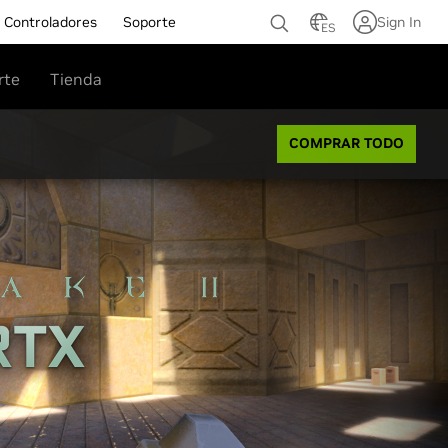
Controladores
Soporte
Sign In
ES
rte
Tienda
COMPRAR TODO