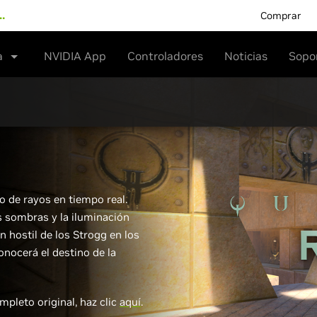
…
Comprar
a
NVIDIA App
Controladores
Noticias
Sopo
do de rayos en tiempo real.
as sombras y la iluminación
n hostil de los Strogg en los
onocerá el destino de la
ompleto original, haz clic
aquí
.