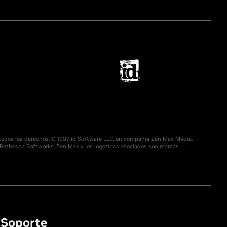
 todos los derechos. © 1997 id Software LLC, un compañía ZeniMax Media.
a, Bethesda Softworks, ZeniMax y los logotipos asociados son marcas
Soporte