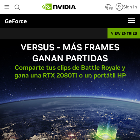
Skip
Sign In
to
ES
main
GeForce
content
VIEW ENTRIES
VERSUS - MÁS FRAMES
GANAN PARTIDAS
Comparte tus clips de Battle Royale y
gana una RTX 2080T
i
o un portátil HP