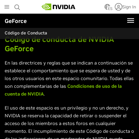
Skip
Sign In
to
ES
main
GeForce
content
Código de Conducta
Código de conducta de NVIDIA
GeForce
En las directrices y reglas que se indican a continuación se
establece el comportamiento que se espera de usted y de
los otros usuarios en este espacio comunitario. Todas ellas
son complementarias de las
Condiciones de uso de la
cuenta de NVIDIA
.
El uso de este espacio es un privilegio y no un derecho, y
NVIDIA se reserva la capacidad de retirar o suspender el
acceso de los miembros a estos foros en cualquier
momento. El incumplimiento de este Código de conducta o
de las indicaciones de un moderador de NVIDIA puede