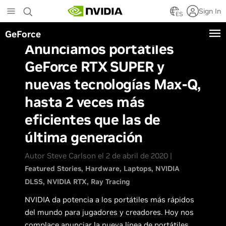
Skip
Sign In
to
ES
main
GeForce
content
Anunciamos portátiles
GeForce RTX SUPER y
nuevas tecnologías Max-Q,
hasta 2 veces más
eficientes que las de
última generación
Autor Steve Carlson el 2 de abril de 2020 |
Featured Stories
Hardware
Laptops
NVIDIA
DLSS
NVIDIA RTX
Ray Tracing
NVIDIA da potencia a los portátiles más rápidos
del mundo para jugadores y creadores. Hoy nos
complace anunciar la nueva línea de portátiles