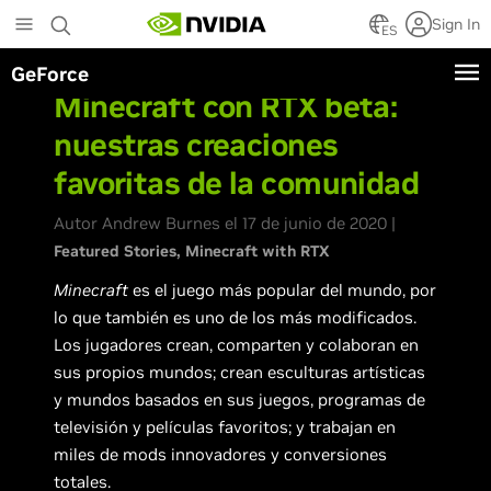
Skip
Sign In
to
ES
main
GeForce
content
Minecraft con RTX beta:
nuestras creaciones
favoritas de la comunidad
Autor Andrew Burnes el 17 de junio de 2020 |
Featured Stories
Minecraft with RTX
Minecraft
es el juego más popular del mundo, por
lo que también es uno de los más modificados.
Los jugadores crean, comparten y colaboran en
sus propios mundos; crean esculturas artísticas
y mundos basados en sus juegos, programas de
televisión y películas favoritos; y trabajan en
miles de mods innovadores y conversiones
totales.