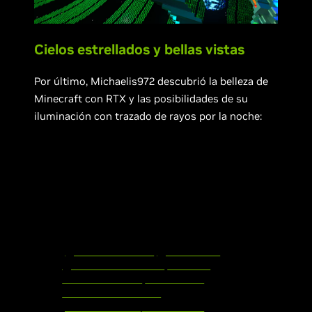
Cielos estrellados y bellas vistas
Por último, Michaelis972 descubrió la belleza de
Minecraft con RTX y las posibilidades de su
iluminación con trazado de rayos por la noche:
I realized that with Minecraft RTX
you can actually have a starry sky
roof .
Look at how the light affect the
glass blocks 😍 Amazing
.
@NVIDIAGeForce
@Minecraft
@NVIDIAGeForceFR
#RTXOn
#MinecraftRTX
#Minecraft
#ShotWithGeforce
pic.twitter.com/F0T7xGZzki