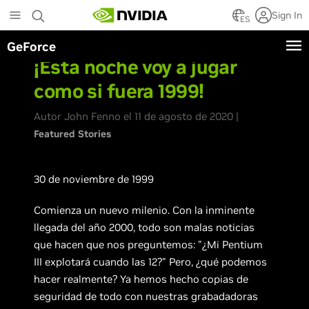
Skip
Sign In
to
ES
main
GeForce
content
¡Esta noche voy a jugar
como si fuera 1999!
Autor John Fenno el 11 de agosto de 2020 |
Featured Stories
30 de noviembre de 1999
Comienza un nuevo milenio. Con la inminente
llegada del año 2000, todo son malas noticias
que hacen que nos preguntemos: "¿Mi Pentium
III explotará cuando las 12?" Pero, ¿qué podemos
hacer realmente? Ya hemos hecho copias de
seguridad de todo con nuestras grabadadoras