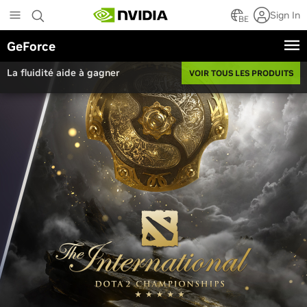
Skip
Sign In
to
BE
main
GeForce
content
La fluidité aide à gagner
VOIR TOUS LES PRODUITS