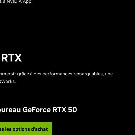
us à
NVIDIA App
.
e RTX
 immersif grâce à des performances remarquables, une
VRWorks.
bureau GeForce RTX 50
es les options d’achat