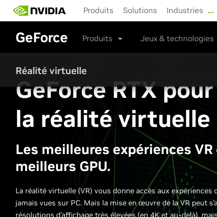
Skip
Produits
Solutions
Industries
…
to
main
GeForce
content
Produits
Jeux & technologies
Réalité virtuelle
GeForce RTX pour
la réalité virtuelle
Les meilleures expériences VR 
meilleurs GPU.
La réalité virtuelle (VR) vous donne accès aux expériences 
jamais vues sur PC. Mais la mise en œuvre de la VR peut s’
résolutions d’affichage très élevées (en 4K et au-delà), ma