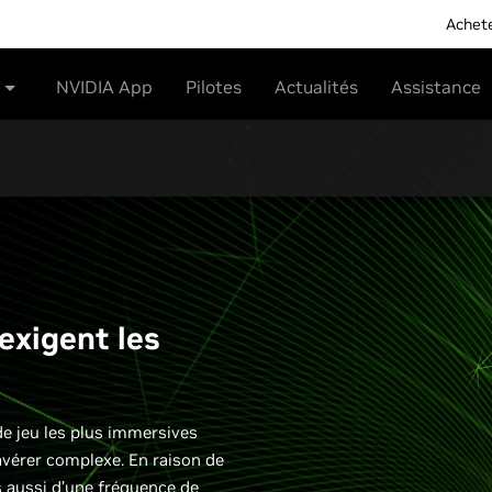
Achet
NVIDIA App
Pilotes
Actualités
Assistance
exigent les
de jeu les plus immersives
avérer complexe. En raison de
is aussi d’une fréquence de