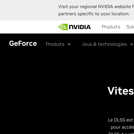
Visit your regional NVIDIA website f
partners specific to your location.
Skip
Produits
Sol
to
main
content
GeForce
Produits
Jeux & technologies
Vites
Le DLSS est 
pour accélé