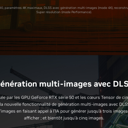
0, paramètres 4K maximaux, DLSS avec génération multi-images (mode 4X), reconstru
Super résolution (mode Performance).
énération multi-images avec DL
ée par les GPU GeForce RTX série 50 et les cœurs Tensor de c
 la nouvelle fonctionnalité de génération multi-images avec DLSS
images en faisant appel à l’IA pour générer jusqu’à trois images
afficher ; et bientôt jusqu'à cinq images.