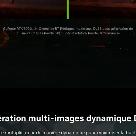
GeForce RTX 5090, 4K, Overdrive RT, Réglages maximaux, DLSS avec génération de
plusieurs images (mode 6X), Super résolution (mode Performance)
ration multi-images dynamique
re multiplicateur de manière dynamique pour maximiser la fluidi