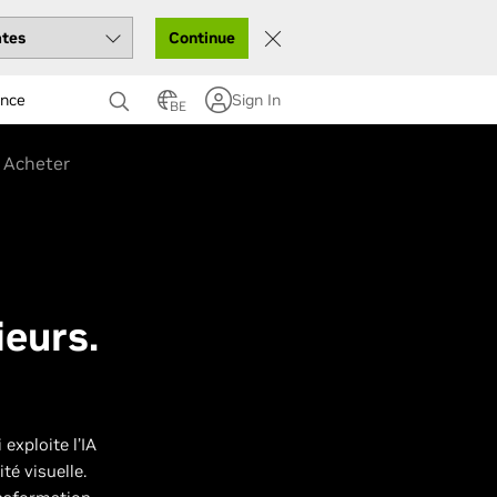
Continue
ance
Sign In
BE
Acheter
ieurs.
exploite l’IA
té visuelle.