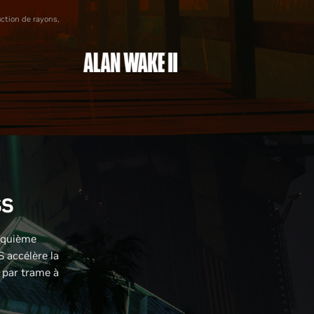
ction de rayons,
SS
inquième
 accélère la
 par trame à