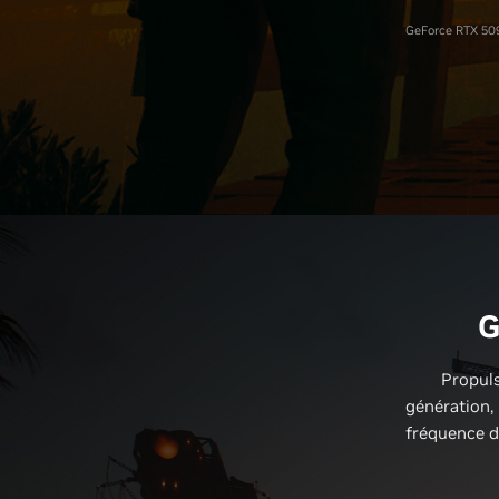
GeForce RTX 509
G
Propuls
génération,
fréquence d’