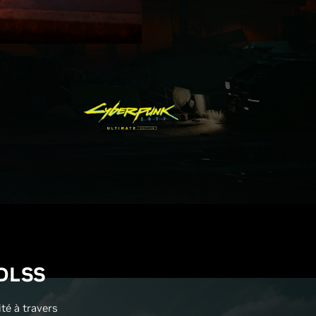
 DLSS
té à travers