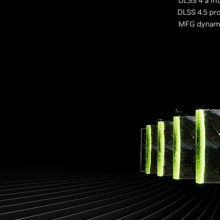
DLSS 4 a in
DLSS 4.5 pr
MFG dynamiq