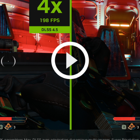
4K, paramètres Max, DLSS avec génération dynamique multi-images, Super Résolution