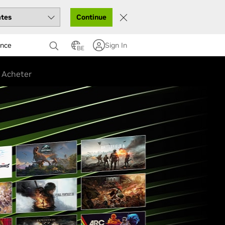
Continue
ance
Sign In
BE
Acheter