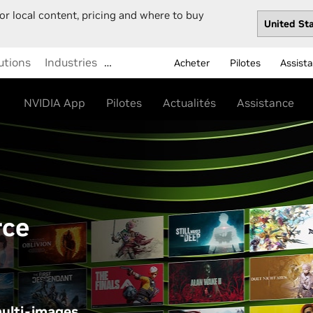
or local content, pricing and where to buy
utions
Industries
…
Acheter
Pilotes
Assist
NVIDIA App
Pilotes
Actualités
Assistance
rce
multi-images