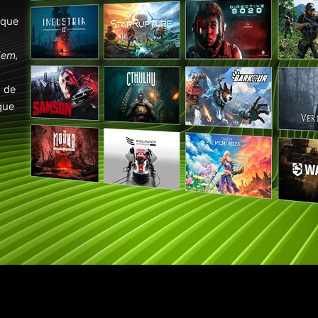
ique
iem,
 de
que