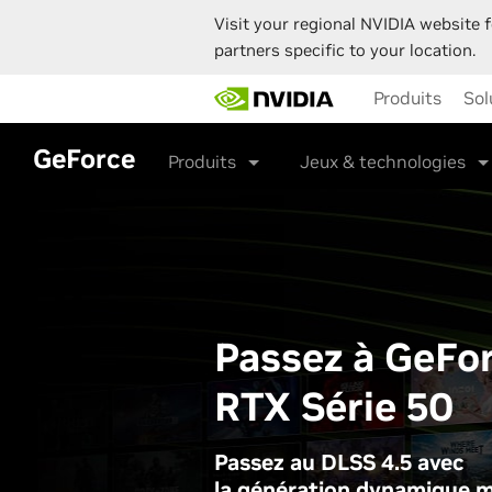
Visit your regional NVIDIA website f
partners specific to your location.
Skip
Produits
Sol
to
main
content
GeForce
Produits
Jeux & technologies
Passez à GeFo
RTX Série 50
Passez au DLSS 4.5 avec
la génération dynamique 