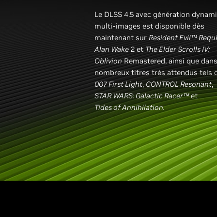
Le DLSS 4.5 avec génération dynam
multi-images est disponible dès
maintenant sur
Resident Evil™
Requ
Alan Wake
2 et
The Elder Scrolls IV:
Oblivion
Remastered, ainsi que dans
nombreux titres très attendus tels 
007 First Light
,
CONTROL Resonant
,
STAR WARS: Galactic Racer™
et
Tides of Annihilation.