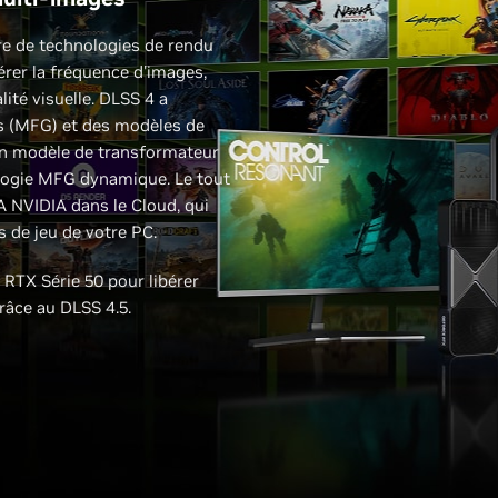
re de technologies de rendu
lérer la fréquence d'images,
lité visuelle. DLSS 4 a
es (MFG) et des modèles de
un modèle de transformateur
logie MFG dynamique. Le tout
A NVIDIA dans le Cloud, qui
 de jeu de votre PC.
 RTX Série 50 pour libérer
râce au DLSS 4.5.