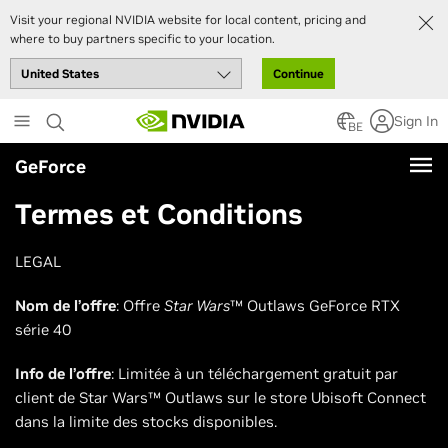
Visit your regional NVIDIA website for local content, pricing and
where to buy partners specific to your location.
Continue
Skip
Sign In
to
BE
main
GeForce
content
Termes et Conditions
LEGAL
Nom de l’offre
: Offre
Star Wars
™ Outlaws GeForce RTX
série 40
Info de l’offre
: Limitée à un téléchargement gratuit par
client de Star Wars™ Outlaws sur le store Ubisoft Connect
dans la limite des stocks disponibles.