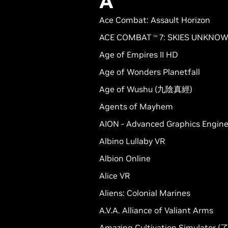
A
Ace Combat: Assault Horizon
ACE COMBAT
7: SKIES UNKNO
TM
Age of Empires II HD
Age of Wonders Planetfall
Age of Wushu (九陰真經)
Agents of Mayhem
AION - Advanced Graphics Engin
Albino Lullaby VR
Albion Online
Alice VR
Aliens: Colonial Marines
A.V.A. Alliance of Valiant Arms
Amazing Cultivation Simulator 