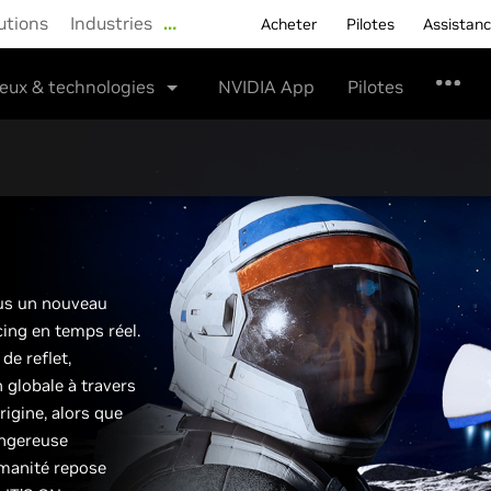
utions
Industries
…
Acheter
Pilotes
Assistan
eux & technologies
NVIDIA App
Pilotes
ous un nouveau
cing en temps réel.
de reflet,
n globale à travers
rigine, alors que
angereuse
humanité repose