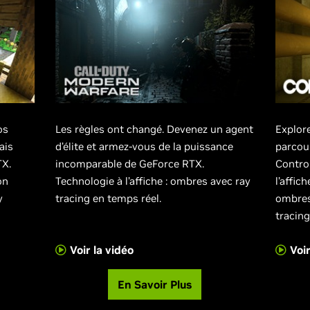
os
Les règles ont changé. Devenez un agent
Explor
ais
d’élite et armez-vous de la puissance
parcou
TX.
incomparable de GeForce RTX.
Contro
on
Technologie à l’affiche : ombres avec ray
l’affic
y
tracing en temps réel.
ombres 
tracing
Voir la vidéo
Voir
En Savoir Plus