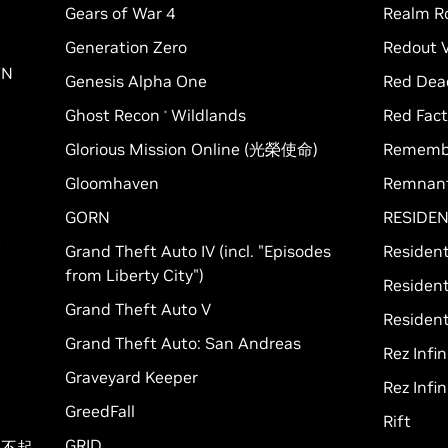
Gears of War 4
Realm R
Generation Zero
Redout 
WN
Genesis Alpha One
Red Dea
Ghost Recon
Wildlands
Red Fact
®
Glorious Mission Online (光榮使命)
Rememb
Gloomhaven
Remnant
GORN
RESIDEN
e
Grand Theft Auto IV (incl. "Episodes
Resident
from Liberty City")
Resident
Grand Theft Auto V
Resident
Grand Theft Auto: San Andreas
Rez Infin
Graveyard Keeper
Rez Infin
GreedFall
Rift
GRID
(了不起