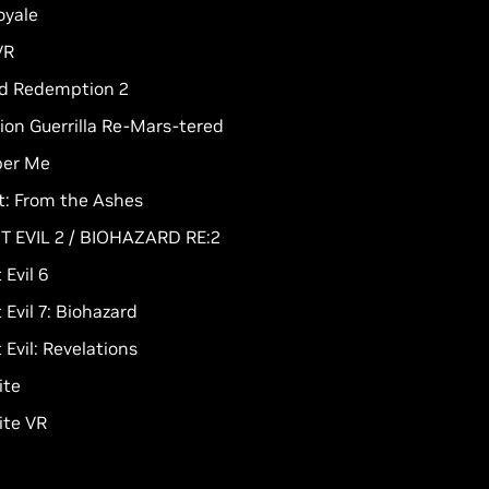
oyale
VR
d Redemption 2
ion Guerrilla Re-Mars-tered
er Me
: From the Ashes
T EVIL 2 / BIOHAZARD RE:2
 Evil 6
 Evil 7: Biohazard
 Evil: Revelations
ite
ite VR