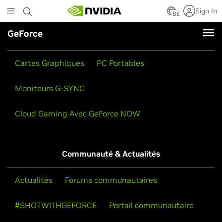
Skip
Sign In
to
BE
main
GeForce
content
Produits
Cartes Graphiques
PC Portables
Moniteurs G-SYNC
Cloud Gaming Avec GeForce NOW
Communauté & Actualités
Actualités
Forums communautaires
#SHOTWITHGEFORCE
Portail communautaire