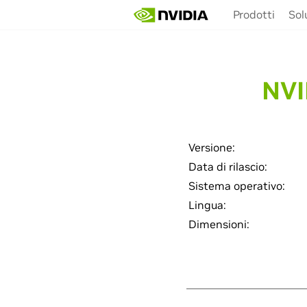
Skip
Prodotti
Sol
to
main
content
NVI
Versione:
Data di rilascio:
Sistema operativo:
Lingua:
Dimensioni: