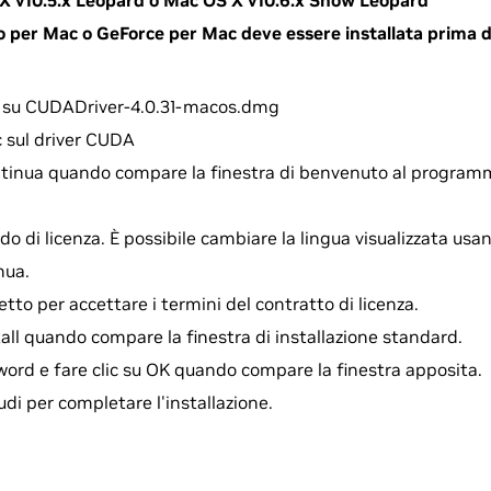
X v10.5.x Leopard o Mac OS X v10.6.x Snow Leopard
per Mac o GeForce per Mac deve essere installata prima del
ic su CUDADriver-4.0.31-macos.dmg
c sul driver CUDA
ntinua quando compare la finestra di benvenuto al programma
do di licenza. È possibile cambiare la lingua visualizzata usa
nua.
etto per accettare i termini del contratto di licenza.
stall quando compare la finestra di installazione standard.
sword e fare clic su OK quando compare la finestra apposita.
iudi per completare l'installazione.