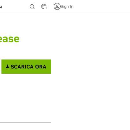
za
Sign In
IT
ease
SCARICA ORA