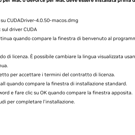
per Mac o GeForce per Mac deve essere installata prima del
ic su CUDADriver-4.0.50-macos.dmg
c sul driver CUDA
ntinua quando compare la finestra di benvenuto al programma
do di licenza. È possibile cambiare la lingua visualizzata usa
nua.
etto per accettare i termini del contratto di licenza.
stall quando compare la finestra di installazione standard.
sword e fare clic su OK quando compare la finestra apposita.
iudi per completare l'installazione.