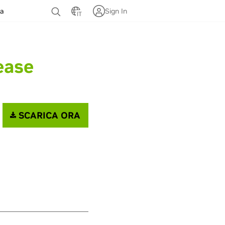
za
Sign In
IT
ease
SCARICA ORA