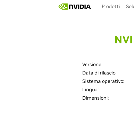
Skip
Prodotti
Sol
to
main
content
NVI
Versione:
Data di rilascio:
Sistema operativo:
Lingua:
Dimensioni: