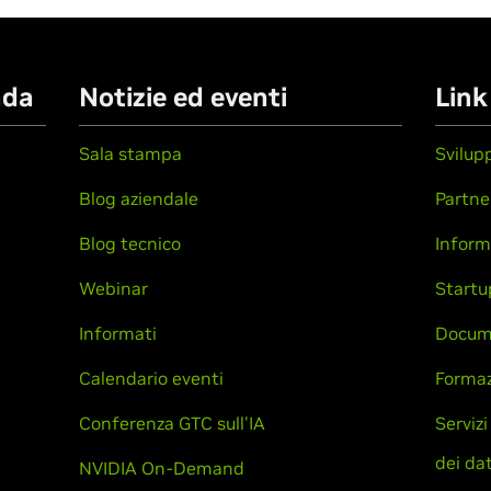
nda
Notizie ed eventi
Link
Sala stampa
Svilup
Blog aziendale
Partne
Blog tecnico
Inform
Webinar
Startu
Informati
Docum
Calendario eventi
Formaz
Conferenza GTC sull'IA
Servizi
dei dat
NVIDIA On-Demand