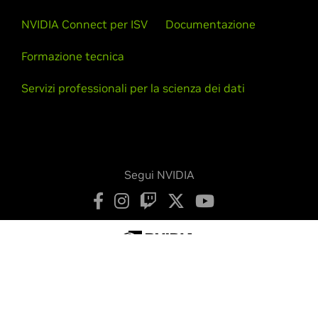
NVIDIA Connect per ISV
Documentazione
Formazione tecnica
Servizi professionali per la scienza dei dati
Segui NVIDIA
Privacy Notice
Le tue scelte sulla privacy
Termini di servizio
Accessibilità
Politiche aziendali
Sicurezza dei prodotti
Contattaci