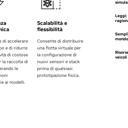
simula
Leggi:
ragion
nza
Scalabilità e
mica
flessibilità
Sempli
mond
 di accelerare
Consente di distribuire
po e di ridurre
una flotta virtuale per
Risors
sità di costose
la configurazione di
veicol
r la raccolta di
nuovi sensori e stack
nerando le
prima di qualsiasi
ioni
prototipazione fisica.
e ai modelli.