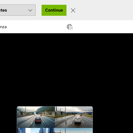
Continue
enza
IT