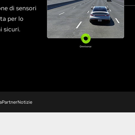
one di sensori
ta per lo
 sicuri.
a
Partner
Notizie