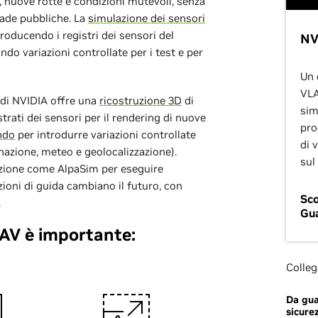
l, nuove rotte e condizioni mutevoli, senza
trade pubbliche. La
simulazione dei sensori
roducendo i registri dei sensori del
NV
o variazioni controllate per i test e per
Un 
VLA
V di NVIDIA offre una
ricostruzione 3D
di
sim
strati dei sensori per il rendering di nuove
pro
ndo
per introdurre variazioni controllate
di 
inazione, meteo e geolocalizzazione).
sul
azione come AlpaSim per eseguire
azioni di guida cambiano il futuro, con
Sco
.
Gua
 AV è importante:
Colleg
Da gua
sicure