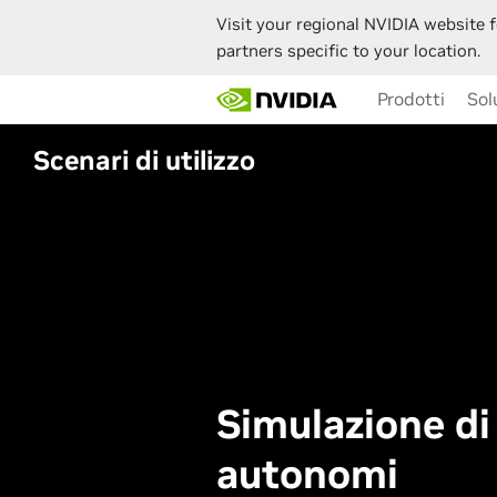
Visit your regional NVIDIA website f
partners specific to your location.
Skip
Prodotti
Sol
to
main
content
Scenari di utilizzo
Simulazione di 
autonomi