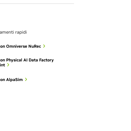
amenti rapidi
 con Omniverse NuRec
 con Physical AI Data Factory
int
 con AlpaSim