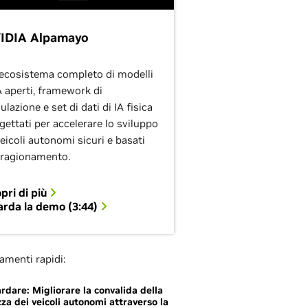
IDIA Alpamayo
ecosistema completo di modelli
 aperti, framework di
ulazione e set di dati di IA fisica
gettati per accelerare lo sviluppo
veicoli autonomi sicuri e basati
 ragionamento.
pri di più
rda la demo (3:44)
amenti rapidi:
rdare: Migliorare la convalida della
zza dei veicoli autonomi attraverso la