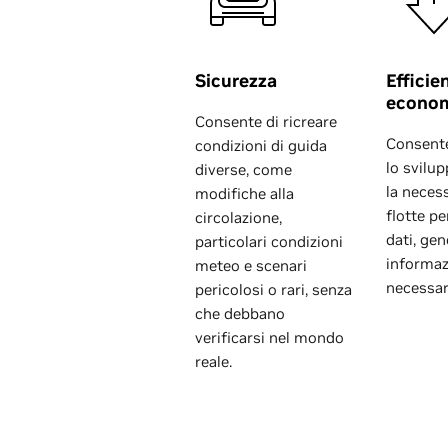
Sicurezza
Efficie
econo
Consente di ricreare
Consente
condizioni di guida
lo svilup
diverse, come
la neces
modifiche alla
flotte pe
circolazione,
dati, ge
particolari condizioni
informaz
meteo e scenari
necessari
pericolosi o rari, senza
che debbano
verificarsi nel mondo
reale.