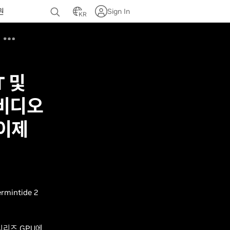
원
Sign In
KR
T 및
X 비디오
 이제
mintide 2
시리즈 GPU에