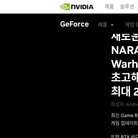
Skip
제품
솔루션
to
main
content
GeForce
제품
게임 
새로운
NARA
Warh
초고해
최대 
작성자: Andre
최신 Game R
게임 업데이트
또한 RTX 비