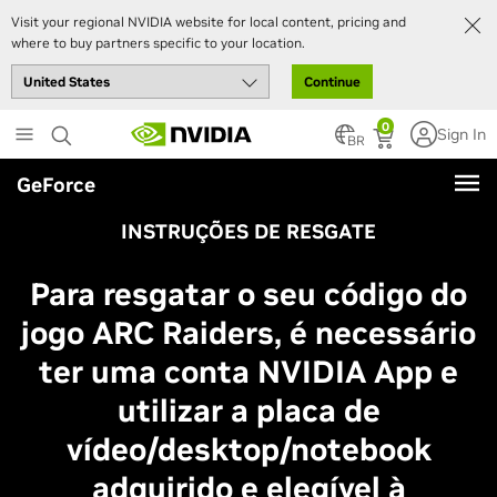
Visit your regional NVIDIA website for local content, pricing and
where to buy partners specific to your location.
Continue
Skip
0
Sign In
to
BR
main
GeForce
content
INSTRUÇÕES DE RESGATE
Para resgatar o seu código do
jogo ARC Raiders, é necessário
ter uma conta NVIDIA App e
utilizar a placa de
vídeo/desktop/notebook
adquirido e elegível à