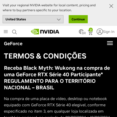
Visit your regional NVIDIA website for local content, pricing and
where to buy partners specific to your location.
Continue
Skip
0
Sign In
to
BR
main
GeForce
content
TERMOS & CONDIÇÕES
Receba Black Myth: Wukong na compra de
uma GeForce RTX Série 40 Participante*
REGULAMENTO PARA O TERRITÓRIO
NACIONAL – BRASIL
Na compra de uma placa de vídeo, desktop ou notebook
equipado com GeForce RTX Série 40 elegível, conforme
especificado no item 3, em qualquer loja localizada em