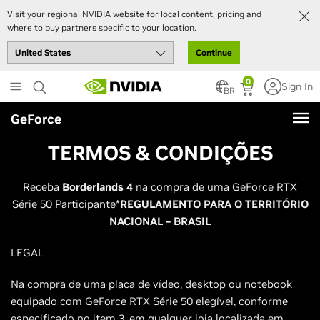
Visit your regional NVIDIA website for local content, pricing and
where to buy partners specific to your location.
Continue
Skip
0
Sign In
to
BR
main
GeForce
content
TERMOS & CONDIÇÕES
Receba
Borderlands 4
na compra de uma GeForce RTX
Série 50 Participante*
REGULAMENTO PARA O TERRITÓRIO
NACIONAL – BRASIL
LEGAL
Na compra de uma placa de vídeo, desktop ou notebook
equipado com GeForce RTX Série 50 elegível, conforme
especificado no item 3, em qualquer loja localizada em