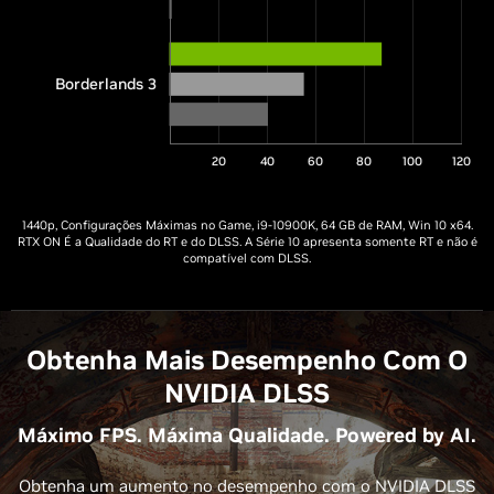
Borderlands 3
20
40
60
80
100
120
1440p, Configurações Máximas no Game, i9-10900K, 64 GB de RAM, Win 10 x64.
RTX ON É a Qualidade do RT e do DLSS. A Série 10 apresenta somente RT e não é
compatível com DLSS.
Obtenha Mais Desempenho Com O
NVIDIA DLSS
Máximo FPS. Máxima Qualidade. Powered by AI.
Obtenha um aumento no desempenho com o NVIDIA DLSS