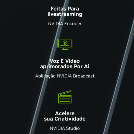
Feitas Para
livestreaming
NVIDIA Encoder
Voz E Vídeo
aprimorados Por Ai
Aplicação NVIDIA Broadcast
Acelere
sua Criatividade
NVIDIA Studio