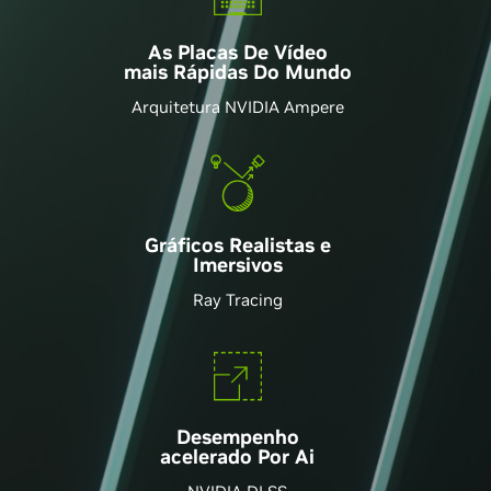
As Placas De Vídeo
mais Rápidas Do Mundo
Arquitetura NVIDIA Ampere
Gráficos Realistas e
Imersivos
Ray Tracing
Desempenho
acelerado Por Ai