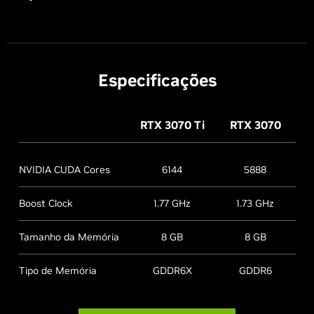
Especificações
RTX 3070
Ti
RTX 3070
NVIDIA CUDA Cores
6144
5888
Boost Clock
1.77 GHz
1.73 GHz
Tamanho da Memória
8 GB
8 GB
Tipo de Memória
GDDR6X
GDDR6