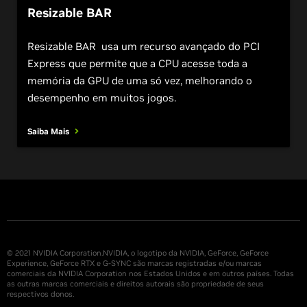
Resizable BAR
Resizable BAR usa um recurso avançado do PCI
Express que permite que a CPU acesse toda a
memória da GPU de uma só vez, melhorando o
desempenho em muitos jogos.
Saiba Mais
© 2021 NVIDIA Corporation.NVIDIA, o logotipo da NVIDIA, GeForce, GeForce
Experience, GeForce RTX e G-SYNC são marcas registradas e/ou marcas
comerciais da NVIDIA Corporation nos Estados Unidos e em outros países. Todas
as outras marcas comerciais e direitos autorais são propriedade de seus
respectivos donos.