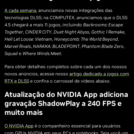
A cada semana
, anunciamos novas integrações das
tecnologias DLSS; na COMPUTEX, anunciamos que o DLSS
4.5 chegará a mais 11 jogos, incluindo
Backrooms: Escape
Together
,
CINDER CITY
,
Duet Night Abyss
,
Gothic 1 Remake
,
Hell Let Loose: Vietnam
,
Honeycomb: The World Beyond
,
Marvel Rivals
,
NARAKA: BLADEPOINT
,
Phantom Blade Zero
,
Squad
e
Where Winds Meet
.
Para obter detalhes completos sobre cada um dos nossos
novos anúncios, acesse nosso
artigo dedicado a jogos com
RTX e DLSS
e confira o carrossel de vídeos abaixo.
Atualização do NVIDIA App adiciona
gravação ShadowPlay a 240 FPS e
muito mais
O NVIDIA App
é o companheiro essencial para usuários
com GPUs NVIDIA em seus PCs e notebooks. Seja você um