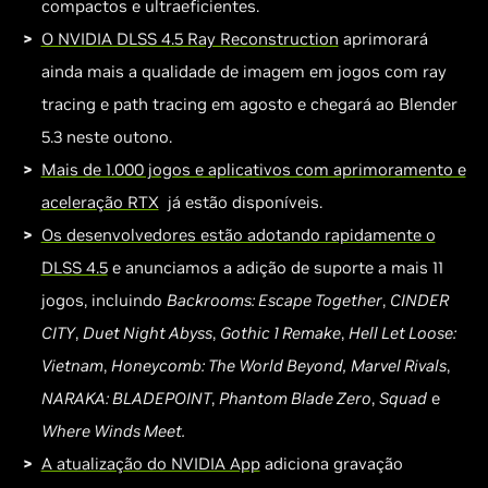
compactos e ultraeficientes.
O NVIDIA DLSS 4.5 Ray Reconstruction
aprimorará
ainda mais a qualidade de imagem em jogos com ray
tracing e path tracing em agosto e chegará ao Blender
5.3 neste outono.
Mais de 1.000 jogos e aplicativos com aprimoramento e
aceleração RTX
já estão disponíveis.
Os desenvolvedores estão adotando rapidamente o
DLSS 4.5
e anunciamos a adição de suporte a mais 11
jogos, incluindo
Backrooms: Escape Together
,
CINDER
CITY
,
Duet Night Abyss
,
Gothic 1 Remake
,
Hell Let Loose:
Vietnam
,
Honeycomb: The World Beyond,
Marvel Rivals
,
NARAKA: BLADEPOINT
,
Phantom Blade Zero
,
Squad
e
Where Winds Meet.
A atualização do NVIDIA App
adiciona gravação