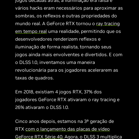
jogos décadas atrás, a iluminação era falsa e
vários hacks eram necessários para aproximar as
sombras, os reflexos e outras propriedades do
mundo real. A GeForce RTX tornou o
ray tracing
em tempo real
uma realidade, permitindo que os
desenvolvedores renderizem reflexos e
iluminação de forma realista, tornando seus
jogos ainda mais envolventes e divertidos. E com
o DLSS 1.0, inventamos uma maneira
revolucionária para os jogadores acelerarem as
taxas de quadros.
Em 2018, existiam 4 jogos RTX, 37% dos
jogadores GeForce RTX ativaram o ray tracing e
26% ativaram o DLSS 1.0.
Cinco anos depois, estamos na 3ª geração de
RTX
com o lançamento das placas de vídeo
GeForce RTX Série 40.
Agora, o DLSS 3 multiplica