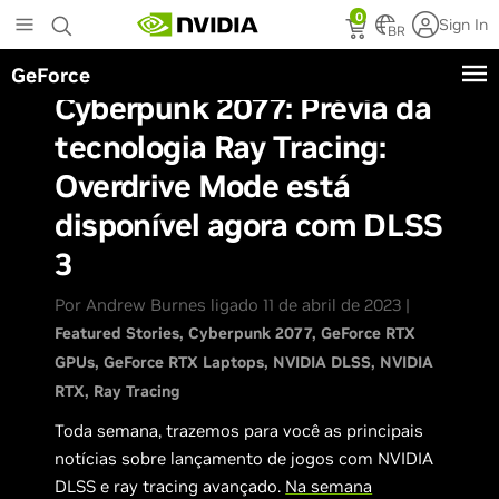
Skip
0
Sign In
to
BR
main
GeForce
content
Cyberpunk 2077: Prévia da
tecnologia Ray Tracing:
Overdrive Mode está
disponível agora com DLSS
3
Por Andrew Burnes ligado 11 de abril de 2023 |
Featured Stories
Cyberpunk 2077
GeForce RTX
GPUs
GeForce RTX Laptops
NVIDIA DLSS
NVIDIA
RTX
Ray Tracing
Toda semana, trazemos para você as principais
notícias sobre lançamento de jogos com NVIDIA
DLSS e ray tracing avançado.
Na semana