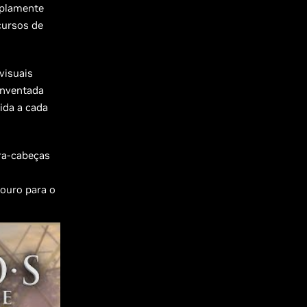
mplamente
cursos de
visuais
inventada
ida a cada
ra-cabeças
douro para o