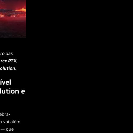
ro das
rce RTX
,
olution
.
ível
ution e
ebra-
o vai além
— que