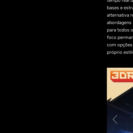
tempo real 
bases e est
alternativa 
abordagens 
para todos 
foco permane
com opções 
próprio esti