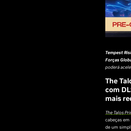
Tempest Risi
Forças Globa
poderá acel
The Tal
com DLS
mais re
The Talos Pr
cabeças em 
de um simpl