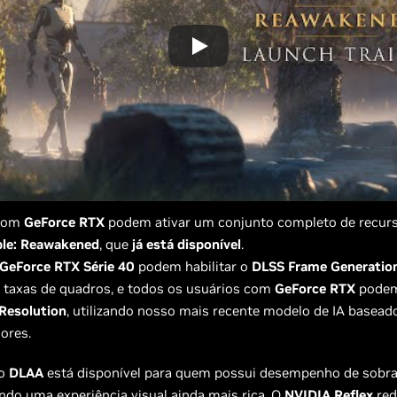
 com
GeForce RTX
podem ativar um conjunto completo de recu
iple: Reawakened
, que
já está disponível
.
GeForce RTX Série 40
podem habilitar o
DLSS Frame Generatio
 taxas de quadros, e todos os usuários com
GeForce RTX
podem
Resolution
, utilizando nosso mais recente modelo de IA basea
ores.
 o
DLAA
está disponível para quem possui desempenho de sobra
do uma experiência visual ainda mais rica. O
NVIDIA Reflex
red