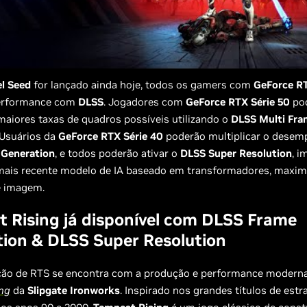
el Seed
for lançado ainda hoje, todos os gamers com
GeForce R
performance com
DLSS
. Jogadores com
GeForce RTX Série 50
po
maiores taxas de quadros possíveis utilizando o
DLSS Multi Fr
 Usuários da
GeForce RTX Série 40
poderão multiplicar o dese
Generation
, e todos poderão ativar o
DLSS Super Resolution
, 
mais recente modelo de IA baseado em transformadores, maxim
e imagem.
 Rising já disponível com DLSS Frame
ion & DLSS Super Resolution
ação de RTS se encontra com a produção e performance modern
ing
da
Slipgate Ironworks
. Inspirado nos grandes títulos de estr