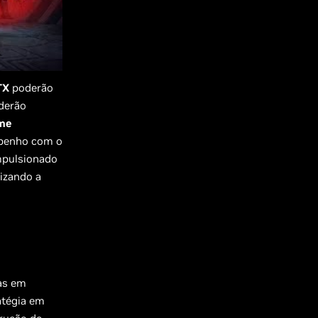
TX
poderão
derão
ame
mpenho com o
impulsionado
izando a
as em
atégia em