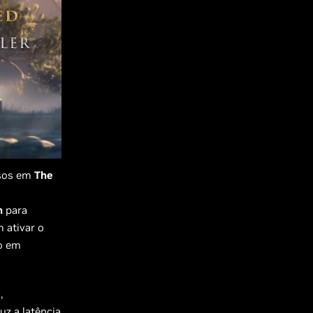
rsos em
The
n
para
 ativar o
do em
,
uz a latência