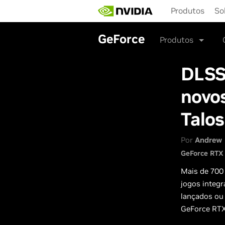
Skip
Produtos
So
to
main
content
GeForce
Produtos
DLSS
novos
Talos
Por
Andrew 
GeForce RTX 
Mais de 700 
jogos integ
lançados ou 
GeForce RTX