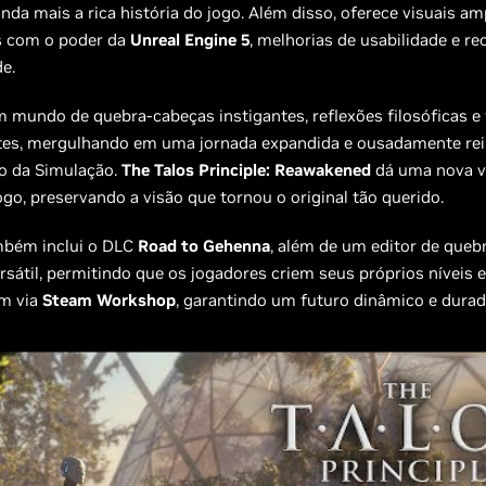
nda mais a rica história do jogo. Além disso, oferece visuais a
 com o poder da
Unreal Engine 5
, melhorias de usabilidade e re
de.
 mundo de quebra-cabeças instigantes, reflexões filosóficas e 
es, mergulhando em uma jornada expandida e ousadamente re
so da Simulação.
The Talos Principle: Reawakened
dá uma nova v
ogo, preservando a visão que tornou o original tão querido.
mbém inclui o DLC
Road to Gehenna
, além de um editor de queb
rsátil, permitindo que os jogadores criem seus próprios níveis e
m via
Steam Workshop
, garantindo um futuro dinâmico e dura