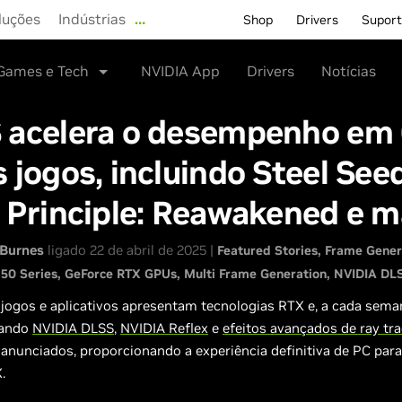
luções
Indústrias
…
Shop
Drivers
Supor
Games e Tech
NVIDIA App
Drivers
Notícias
 acelera o desempenho em
 jogos, incluindo Steel See
 Principle: Reawakened e m
Burnes
ligado 22 de abril de 2025 |
Featured Stories
Frame Gener
50 Series
GeForce RTX GPUs
Multi Frame Generation
NVIDIA DL
jogos e aplicativos apresentam tecnologias RTX e, a cada sema
rando
NVIDIA DLSS
,
NVIDIA Reflex
e
efeitos avançados de ray tr
anunciados, proporcionando a experiência definitiva de PC par
.