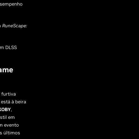
desempenho
m
RuneScape:
m DLSS
rame
 furtiva
está à beira
KOBY
,
stil em
um evento
os últimos