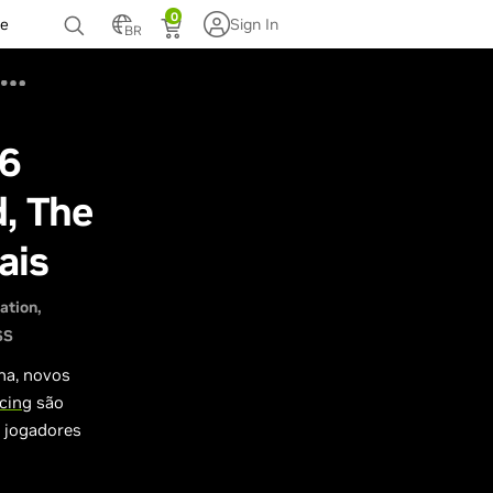
0
te
Sign In
BR
 6
d, The
ais
ation
SS
na, novos
acing
são
a jogadores