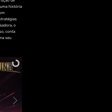
rução de
uma história
com
tratégias
sadora, o
so, conta
ina seu