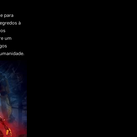
e para
segredos à
ros
ore um
igos
humanidade.