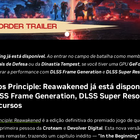
ng já está disponível.
Ao entrar no campo de batalha como memb
is de Defesa
ou da
Dinastia Tempest
, se você tiver uma GPU
GeFo
erar a performance com
DLSS Frame Generation
e
DLSS Super Res
os Principle: Reawakened já está dispon
S Frame Generation, DLSS Super Resol
cursos
inciple: Reawakened
é a edição definitiva do premiado jogo de qu
primeira pessoa da
Croteam
e
Devolver Digital
. Esta nova versã
es remaster, trazendo um capítulo inédito —
"In the Beginning"