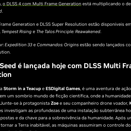
a,
o DLSS 4 com Multi Frame Generation
está multiplicando o 
d
.
Frame Generation e DLSS Super Resolution estão disponíveis e
 Tempest Rising
e
The Talos Principle: Reawakened
.
ur: Expedition 33
e
Commandos: Origins
estão sendo lançados
co
tion.
 Seed é lançada hoje com DLSS Multi F
tion
da
Storm in a Teacup
e
ESDigital Games
, é uma aventura de ação
em um sombrio mundo de ficção científica, onde a humanidade 
 Junte-se à protagonista
Zoe
e seu companheiro drone voador,
es investigam as profundezas de uma instalação subterrânea ho
spostas e da chave para a sobrevivência da humanidade. Após 
 tornar a Terra inabitável, as máquinas assumiram o controle d