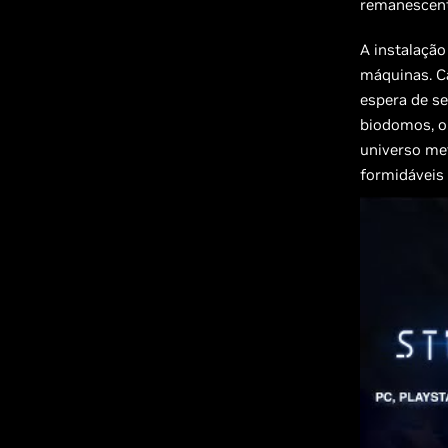
remanescent
A instalaçã
máquinas. Ca
espera de se
biodomos, 
universo me
formidáveis 