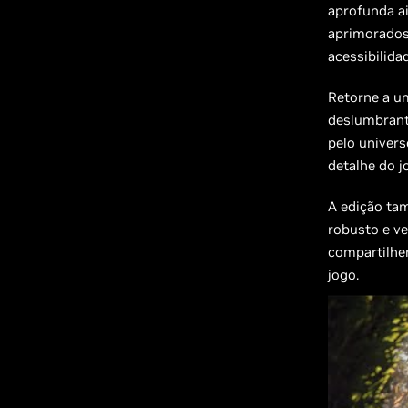
aprofunda ai
aprimorados
acessibilida
Retorne a um
deslumbrant
pelo univer
detalhe do j
A edição ta
robusto e ve
compartilhe
jogo.