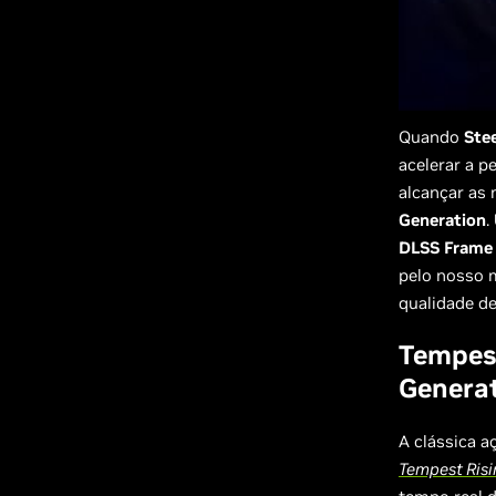
Quando
Ste
acelerar a 
alcançar as 
Generation
.
DLSS Frame 
pelo nosso 
qualidade d
Tempest
Generat
A clássica 
Tempest Ris