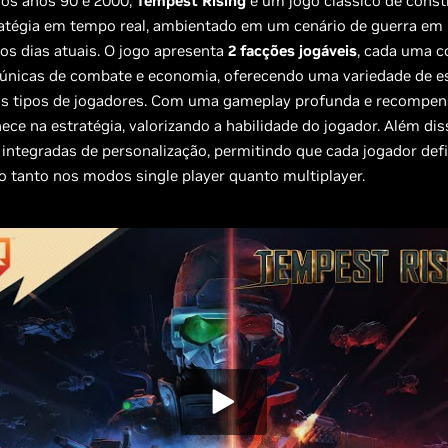
dos anos 90 e 2000,
Tempest Rising
é um jogo clássico de const
ratégia em tempo real, ambientado em um cenário de guerra em 
nos dias atuais. O jogo apresenta
2 facções jogáveis
, cada uma 
únicas de combate e economia, oferecendo uma variedade de es
os tipos de jogadores. Com uma gameplay profunda e recompen
ce na estratégia, valorizando a habilidade do jogador. Além dis
integradas de personalização, permitindo que cada jogador def
lo tanto nos modos single player quanto multiplayer.