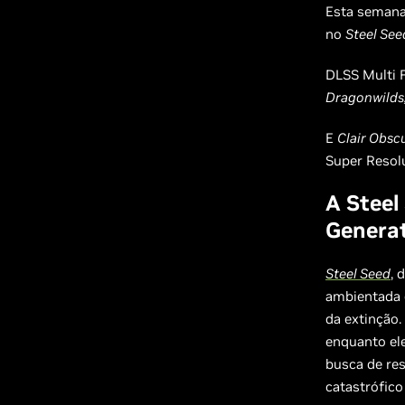
Esta seman
no
Steel See
DLSS Multi 
Dragonwilds,
E
Clair Obsc
Super Resolu
A Steel
Genera
Steel Seed
, 
ambientada 
da extinção.
enquanto el
busca de re
catastrófico