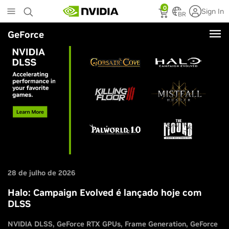
Skip
0
Sign In
to
BR
main
GeForce
content
28 de julho de 2026
Halo: Campaign Evolved é lançado hoje com
DLSS
NVIDIA DLSS
GeForce RTX GPUs
Frame Generation
GeForce