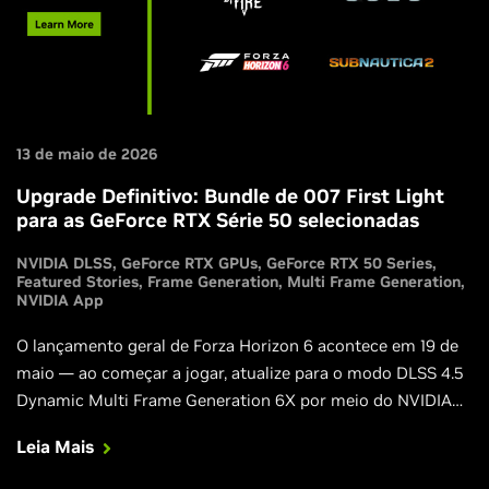
13 de maio de 2026
Upgrade Definitivo: Bundle de 007 First Light
para as GeForce RTX Série 50 selecionadas
NVIDIA DLSS
GeForce RTX GPUs
GeForce RTX 50 Series
Featured Stories
Frame Generation
Multi Frame Generation
NVIDIA App
O lançamento geral de Forza Horizon 6 acontece em 19 de
maio — ao começar a jogar, atualize para o modo DLSS 4.5
Dynamic Multi Frame Generation 6X por meio do NVIDIA
App. Além disso, Directive 8020 e Subnautica 2 chegam
Leia Mais
esta semana com suporte ao DLSS, e Blades of Fire
adiciona o DLSS em sua enorme atualização v2.0.