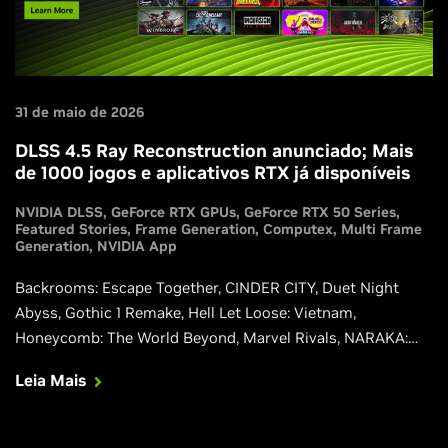
31 de maio de 2026
DLSS 4.5 Ray Reconstruction anunciado; Mais
de 1000 jogos e aplicativos RTX já disponíveis
NVIDIA DLSS
GeForce RTX GPUs
GeForce RTX 50 Series
Featured Stories
Frame Generation
Computex
Multi Frame
Generation
NVIDIA App
Backrooms: Escape Together, CINDER CITY, Duet Night
Abyss, Gothic 1 Remake, Hell Let Loose: Vietnam,
Honeycomb: The World Beyond, Marvel Rivals, NARAKA:
BLADEPOINT, Phantom Blade Zero, Squad e Where Winds
Leia Mais
Meet estão sendo atualizados para integrações nativas dos
nossos recursos mais recentes do DLSS 4.5, incluindo a 2ª
geração de transformers baseada em Super Resolution,