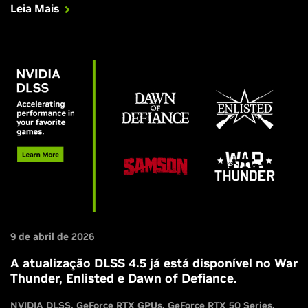
Leia Mais
4.5.
9 de abril de 2026
A atualização DLSS 4.5 já está disponível no War
Thunder, Enlisted e Dawn of Defiance.
NVIDIA DLSS
GeForce RTX GPUs
GeForce RTX 50 Series