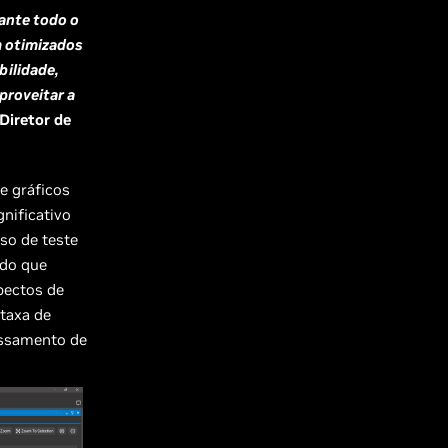
ante todo o
m otimizados
ilidade,
roveitar a
 Diretor de
e gráficos
nificativo
sso de teste
ndo que
pectos de
taxa de
essamento de