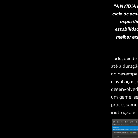
“
A NVIDIA é
ciclo de de
especif
estabilid
melhor ex
Tudo, desde 
até a duraç
no desempenh
e avaliação
desenvolved
um game, se
processamen
instrução e 