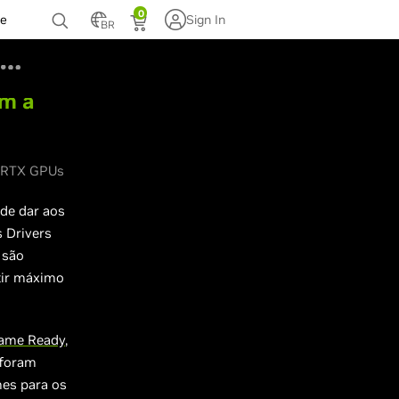
0
te
Sign In
BR
am a
ce RTX GPUs
 de dar aos
 Drivers
 são
tir máximo
Game Ready
,
 foram
es para os