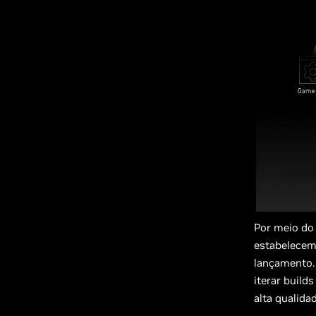
Por meio do
estabelecemo
lançamento.
iterar build
alta qualid