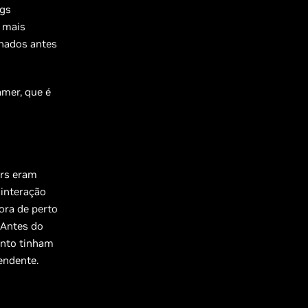
ugs
e mais
inados antes
amer, que é
rs eram
 interação
ora de perto
 Antes do
ento tinham
endente.