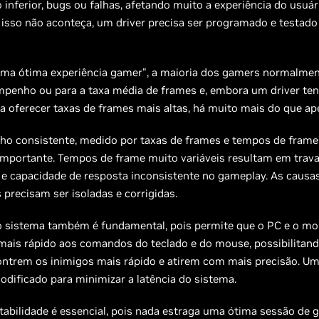
nferior, bugs ou falhas, afetando muito a experiência do usuári
 isso não aconteça, um driver precisa ser programado e testado
"uma ótima experiência gamer", a maioria dos gamers normalme
mpenho ou para a taxa média de frames e, embora um driver ten
a oferecer taxas de frames mais altas, há muito mais do que ap
o consistente, medido por taxas de frames e tempos de frame
importante. Tempos de frame muito variáveis resultam em tra
 e capacidade de resposta inconsistente no gameplay. As causa
precisam ser isoladas e corrigidas.
do sistema também é fundamental, pois permite que o PC e o mo
ais rápido aos comandos do teclado e do mouse, possibilitand
ntrem os inimigos mais rápido e atirem com mais precisão. Um
codificado para minimizar a latência do sistema.
stabilidade é essencial, pois nada estraga uma ótima sessão de