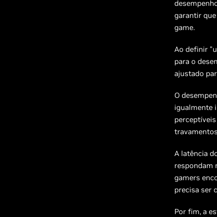
desempenho i
garantir que
game.
Ao definir 
para o dese
ajustado par
O desempenh
igualmente 
perceptíveis
travamentos 
A latência 
respondam m
gamers enco
precisa ser 
Por fim, a e