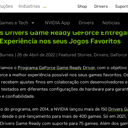
luções
Indústrias
…
Shop
Drivers
Supor
Games e Tech
NVIDIA App
Drivers
Notícias
s Drivers Game Ready GeForce Entreg
Experiência nos seus Jogos Favoritos
urnes | 26 de Abril de 2022 | Featured Stories, Drivers, GeFor
criamos o
Programa GeForce Game Ready Driver
, com o objetivo
ce a melhor experiência possível nos seus games favoritos. Os
recebem ajustes finos em colaboração com desenvolvedores e
testados em diferentes configurações de hardware para garan
e confiabilidade.
io do programa, em 2014, a NVIDIA lançou mais de 150
Drivers 
 desde o pré-lançamento para mais de 400 games. Só em 2021,
 Drivers Game Ready com suporte para 75 games. Além dos gam