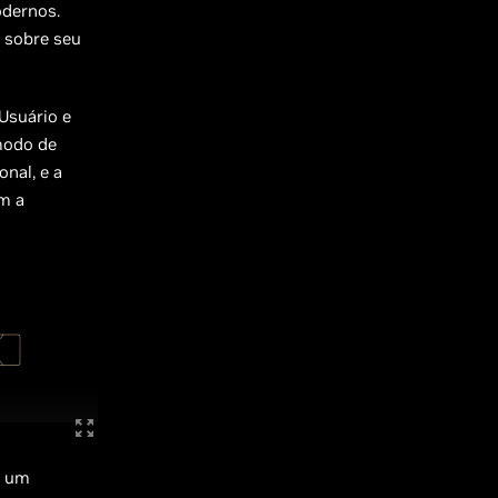
odernos.
 sobre seu
Usuário e
modo de
nal, e a
om a
a um