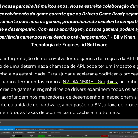
 nossa parceira há muitos anos. Nossa estreita colaboração dur
senvolvimento do game garante que os Drivers Game Ready seja
icamente para nossos games, proporcionando excelente compatib
ade e desempenho. Com essa abordagem, nossos gamers podem ap
periência gamer possível desde o pré-lançamento.
” - Billy Khan,
Tecnologia de Engines, id Software
a interpretação do desenvolvedor de games das regras da API d
ão de uma determinada chamada de API, pode ter um impacto sig
o e na estabilidade. Para ajudar a acelerar e codificar o proce
, criamos ferramentas como a
NVIDIA NSIGHT Graphics
, permiti
ores de games e engenheiros de drivers examinem todos os as
 aprofundem nos marcadores de desempenho e inspecionem a 
to da unidade de hardware, a ocupação do SM, a taxa de proc
memória, as taxas de ocorrência no cache e muito mais.