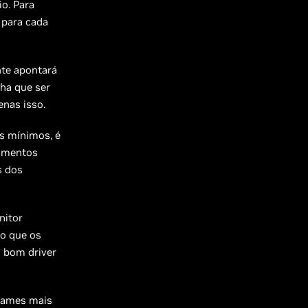
o. Para
 para cada
nte apontará
ha que ser
enas isso.
s mínimos, é
vamentos
s dos
nitor
o que os
 bom driver
 games mais