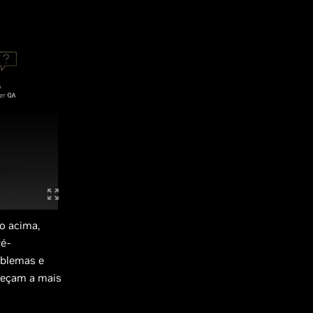
o acima,
ré-
oblemas e
ereçam a mais