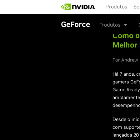
Skip
Produtos
So
to
main
content
GeForce
Produtos
Como o
Melhor 
Por Andrew B
Há 7 anos, 
gamers GeFor
Game Ready 
amplamente 
desempenho 
Desde o iníc
com suporte
lançados 20