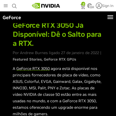
Skip
0
Sign In
to
BR
main
GeForce
content
GeForce RTX 3050 Já
Disponível: Dê o Salto para
a RTX.
Por Andrew Burnes ligado 27 de janeiro de 2022 |
Featured Stories
GeForce RTX GPUs
A
GeForce RTX 3050
agora está disponível nos
principais fornecedores de placa de vídeo, como
ASUS, Colorful, EVGA, Gainward, Galax, Gigabyte,
INNO3D, MSI, Palit, PNY e Zotac. As placas de
vídeo NVIDIA de classe 50 estão entre as mais
usadas no mundo, e com a GeForce RTX 3050,
estamos oferecendo um upgrade enorme para
milhões de gamers.