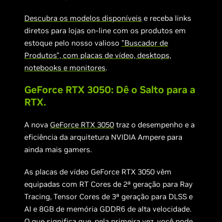
Descubra os modelos disponíveis
e receba links
diretos para lojas on-line com os produtos em
estoque pelo nosso valioso
"Buscador de
Produtos", com placas de vídeo, desktops,
notebooks e monitores
.
GeForce RTX 3050: Dê o Salto para a
RTX.
A nova
GeForce RTX 3050
traz o desempenho e a
eficiência da arquitetura NVIDIA Ampere para
ainda mais gamers.
As placas de vídeo GeForce RTX 3050 vêm
equipadas com RT Cores de 2ª geração para Ray
Tracing, Tensor Cores de 3ª geração para DLSS e
AI e 8GB de memória GDDR6 de alta velocidade.
O que significa que, pela primeira vez, você pode